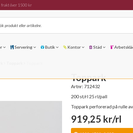
 frakt över 1500 kr
er
Servering
Butik
Kontor
Städ
Arbetsklä
rk
Toppark
Toppark
Toppark
Artnr:
712432
200 st/rl 25 rl/pall
Toppark perforerad på rulle av
919,25 kr/rl