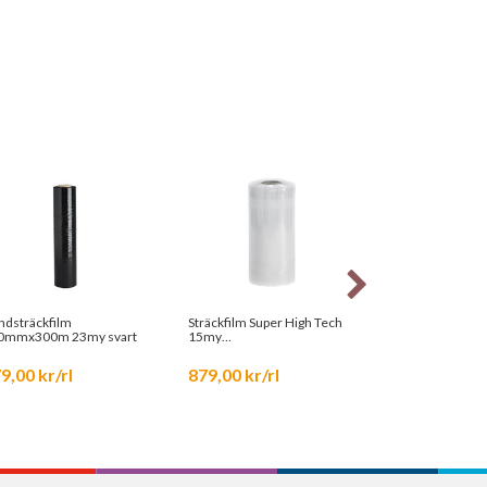
ndsträckfilm
Sträckfilm Super High Tech
Sträckfilm Supe
450mmx300m 23my svart
15my
Transparent
500x0,015mmx2400m
Transp 17,3kg 41515
9,00 kr/rl
879,00 kr/rl
860,25 kr/rl
4 varianter