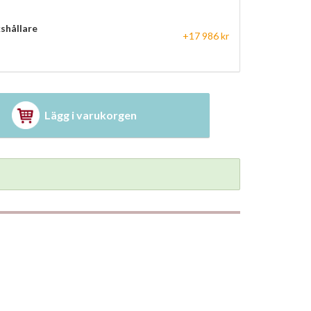
shållare
+17 986 kr
Lägg i varukorgen