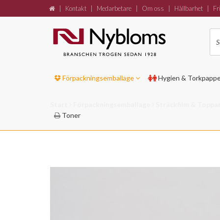
|
Kontakt
|
Medarbetare
|
Om oss
|
Hållbarhet
|
Fri
Förpackningsemballage
Hygien & Torkpapp
Start
Förpackningsemballage
Sträckfilm & Toppa
Toner