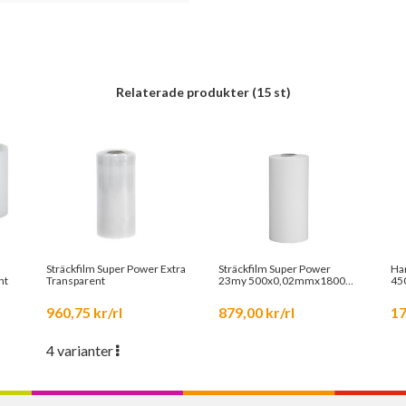
Relaterade produkter
(15 st)
Sträckfilm Super Power Extra
Sträckfilm Super Power
Ha
nt
Transparent
23my 500x0,02mmx1800m
Vit 17,3kg 340%
960,75 kr/rl
879,00 kr/rl
17
4 varianter