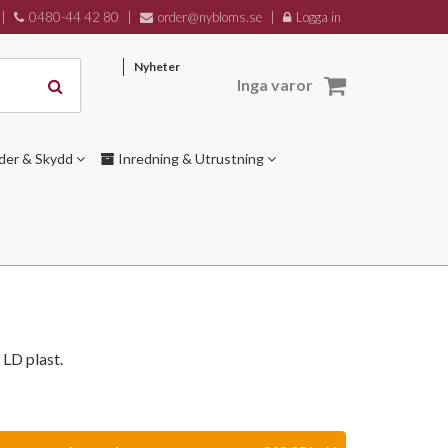
|
0480-44 42 80
|
order@nybloms.se
|
Logga in
Nyheter
Inga varor
der & Skydd
Inredning & Utrustning
 LD plast.