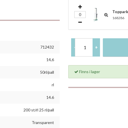
Toppark
168286
712432
-
+
14,6
Finns i lager
50rl/pall
rl
14.6
200 st/rl 25 rl/pall
Transparent