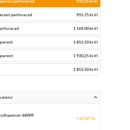
arent perforerad
919,25 kr/rl
rent perforerad
955,75 kr/rl
erforerad
1 169,00 kr/rl
parent
1 811,50 kr/rl
parent
1 930,25 kr/rl
1 851,50 kr/rl
rodukter
sdispenser 68009
+12 827 kr