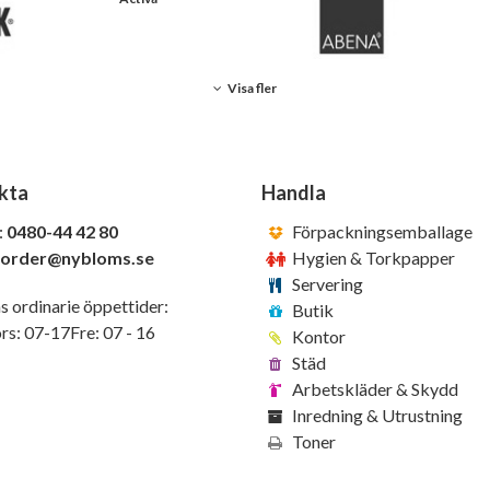
Visa fler
kta
Handla
:
0480-44 42 80
Förpackningsemballage
order@nybloms.se
Hygien & Torkpapper
Servering
s ordinarie öppettider:
Butik
s: 07-17Fre: 07 - 16
Kontor
Städ
Arbetskläder & Skydd
Inredning & Utrustning
Toner