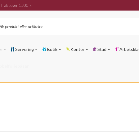
 frakt över 1500 kr
er
Servering
Butik
Kontor
Städ
Arbetsklä
bbelfoliepåsar