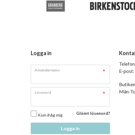
Logga in
Konta
Telefon
Användarnamn
E-post:
Butiken
Mån-Tor
Lösenord
Glömt lösenord?
Kom ihåg mig
Logga in