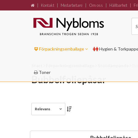
|
Kontakt
|
Medarbetare
|
Om oss
|
Hållbarhet
|
Fri
Förpackningsemballage
Hygien & Torkpapp
Start
Förpackningsemballage
Stötdämpande
Bu
Toner
Bubbelfoliepåsar
Relevans