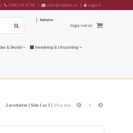
|
0480-44 42 80
|
order@nybloms.se
|
Logga in
Nyheter
Inga varor
der & Skydd
Inredning & Utrustning
2 produkter
| Sida 1 av 1 |
Visa alla
1