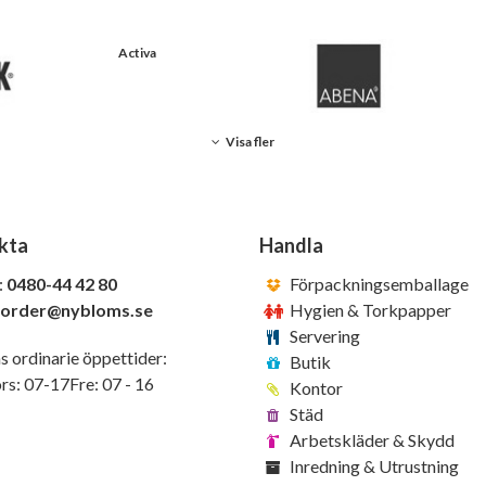
Activa
Visa fler
kta
Handla
:
0480-44 42 80
Förpackningsemballage
order@nybloms.se
Hygien & Torkpapper
Servering
s ordinarie öppettider:
Butik
s: 07-17Fre: 07 - 16
Kontor
Städ
Arbetskläder & Skydd
Inredning & Utrustning