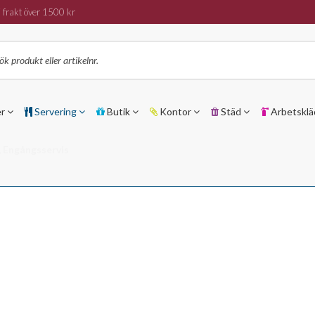
 frakt över 1500 kr
er
Servering
Butik
Kontor
Städ
Arbetsklä
, Engångsservis