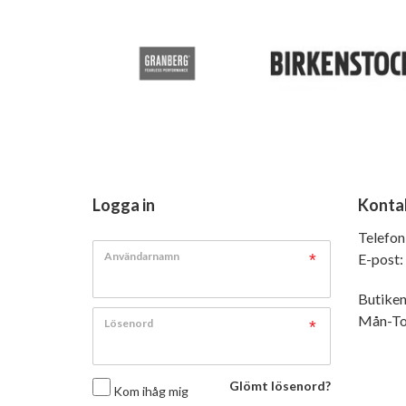
Logga in
Konta
Telefon
Användarnamn
E-post:
Butiken
Mån-Tor
Lösenord
Glömt lösenord?
Kom ihåg mig