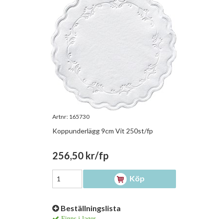
Artnr:
165730
Koppunderlägg 9cm Vit 250st/fp
256,50 kr/fp
Köp
Beställningslista
Finns i lager