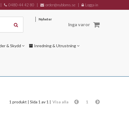
|
0480-44 42 80
|
order@nybloms.se
|
Logga in
Nyheter
Inga varor
der & Skydd
Inredning & Utrustning
1 produkt
| Sida 1 av 1 |
Visa alla
1