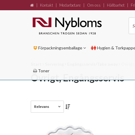
|
Kontakt
|
Medarbetare
|
Om oss
|
Hållbarhet
|
Fri
Förpackningsemballage
Hygien & Torkpapp
Start
Servering
Engångsservis/Take away
Övrigt
Toner
Övrigt, Engångsservis
Relevans