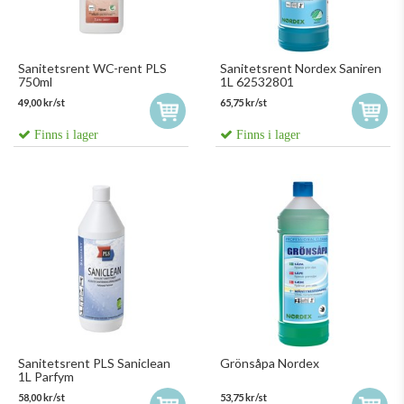
Sanitetsrent WC-rent PLS
Sanitetsrent Nordex Saniren
750ml
1L 62532801
49,00 kr/st
65,75 kr/st
Finns i lager
Finns i lager
Sanitetsrent PLS Saniclean
Grönsåpa Nordex
1L Parfym
58,00 kr/st
53,75 kr/st