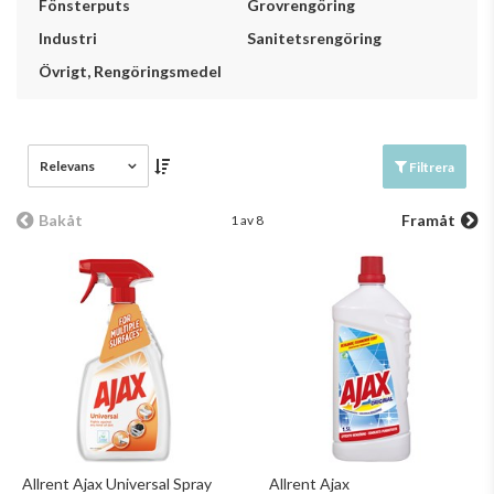
Fönsterputs
Grovrengöring
Industri
Sanitetsrengöring
Övrigt, Rengöringsmedel
Relevans
Filtrera
Bakåt
Framåt
1 av 8
Allrent Ajax Universal Spray
Allrent Ajax