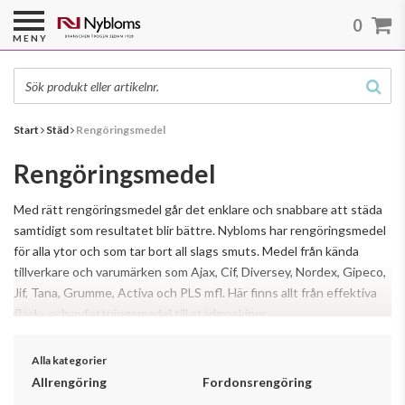
0
MENY
Start
Städ
Rengöringsmedel
Rengöringsmedel
Med rätt rengöringsmedel går det enklare och snabbare att städa
samtidigt som resultatet blir bättre. Nybloms har rengöringsmedel
för alla ytor och som tar bort all slags smuts. Medel från kända
tillverkare och varumärken som Ajax, Cif, Diversey, Nordex, Gipeco,
Jif, Tana, Grumme, Activa och PLS mfl. Här finns allt från effektiva
fläck- och avfettningsmedel till städmaskiner.
Läs mer
Alla kategorier
Allrengöring
Fordonsrengöring