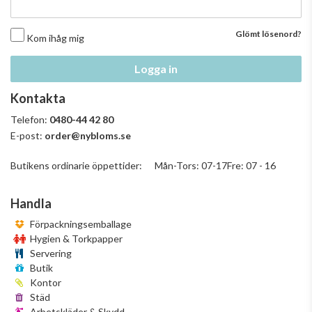
Glömt lösenord?
Kom ihåg mig
Logga in
Kontakta
Telefon:
0480-44 42 80
E-post:
order@nybloms.se
Butikens ordinarie öppettider: Mån-Tors: 07-17Fre: 07 - 16
Handla
Förpackningsemballage
Hygien & Torkpapper
Servering
Butik
Kontor
Städ
Arbetskläder & Skydd