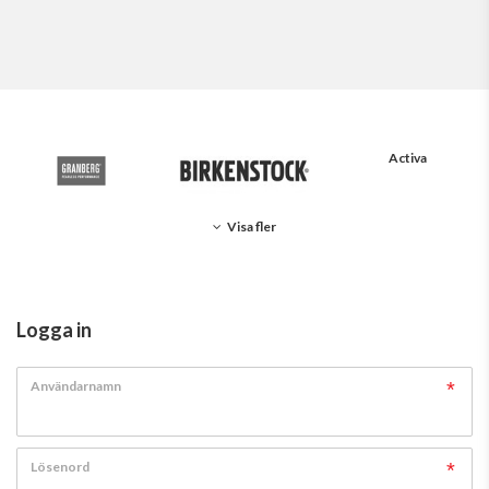
Activa
Visa fler
Logga in
Användarnamn
Lösenord