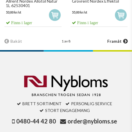
Allrent Nordex Allotol Natur
Grovrent Nordex Effektol
1L 62530401
53,00 kr/st
55,00 kr/st
Finns i lager
Finns i lager
Bakåt
Framåt
1 av 8
BRETT SORTIMENT
PERSONLIG SERVICE
STORT ENGAGEMANG
0480-44 42 80
order@nybloms.se