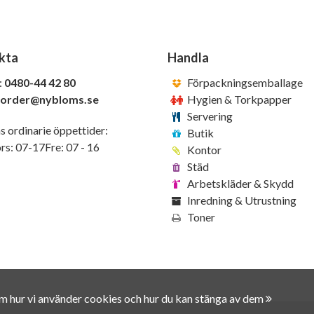
kta
Handla
:
0480-44 42 80
Förpackningsemballage
order@nybloms.se
Hygien & Torkpapper
Servering
s ordinarie öppettider:
Butik
s: 07-17Fre: 07 - 16
Kontor
Städ
Arbetskläder & Skydd
Inredning & Utrustning
Toner
om hur vi använder cookies och hur du kan stänga av dem