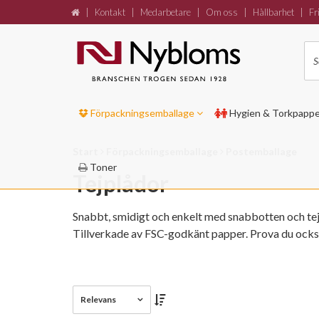
|
Kontakt
|
Medarbetare
|
Om oss
|
Hållbarhet
|
Fri
Förpackningsemballage
Hygien & Torkpapp
Start
Förpackningsemballage
Postemballage
Toner
Tejplådor
Snabbt, smidigt och enkelt med snabbotten och tejp
Tillverkade av FSC-godkänt papper. Prova du ocks
Relevans