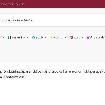
 frakt över 1500 kr
er
Servering
Butik
Kontor
Städ
Arbetsklä
förslutning. Sparar tid och är bra också ur ergonomiskt perspekti
å. Kontakta oss!