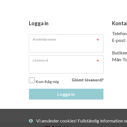
Logga in
Konta
Telefon
Användarnamn
E-post:
Butiken
Mån-Tor
Lösenord
Glömt lösenord?
Kom ihåg mig
Logga in
Vi använder cookies! Fullständig information 