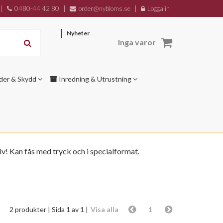
|
0480-44 42 80
|
order@nybloms.se
|
Logga in
Nyheter
Inga varor
der & Skydd
Inredning & Utrustning
v! Kan fås med tryck och i specialformat.
2 produkter
| Sida 1 av 1 |
Visa alla
1