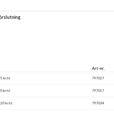
örslutning
Art-nr.
5 kr/st
797027
0 kr/st
797017
20 kr/st
797034