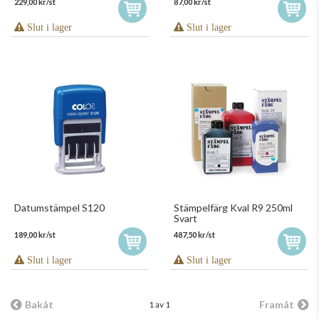
229,00 kr/st
87,00 kr/st
Slut i lager
Slut i lager
Datumstämpel S120
Stämpelfärg Kval R9 250ml
Svart
189,00 kr/st
487,50 kr/st
Slut i lager
Slut i lager
Bakåt
Framåt
1 av 1