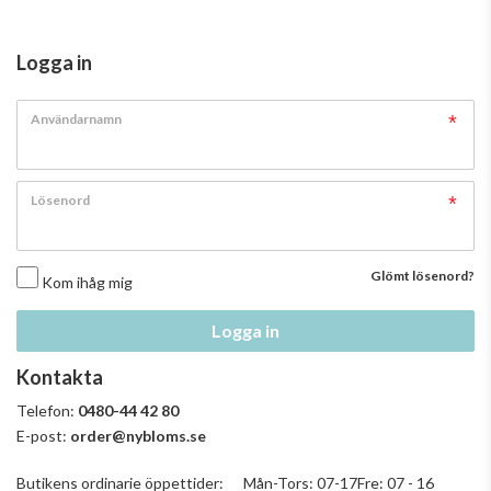
Logga in
Användarnamn
Lösenord
Glömt lösenord?
Kom ihåg mig
Logga in
Kontakta
Telefon:
0480-44 42 80
E-post:
order@nybloms.se
Butikens ordinarie öppettider: Mån-Tors: 07-17Fre: 07 - 16