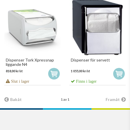
Dispenser Tork Xpressnap
Dispenser för servett
liggande N4
818,00 kr/st
1 055,00 kr/st
Slut i lager
Finns i lager
Bakåt
Framåt
1 av 1