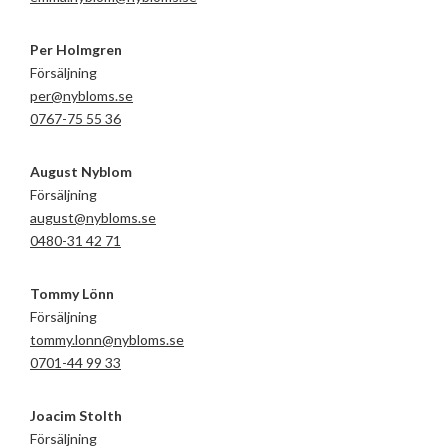
Per Holmgren
Försäljning
per@nybloms.se
0767-75 55 36
August Nyblom
Försäljning
august@nybloms.se
0480-31 42 71
Tommy Lönn
Försäljning
tommy.lonn@nybloms.se
0701-44 99 33
Joacim Stolth
Försäljning