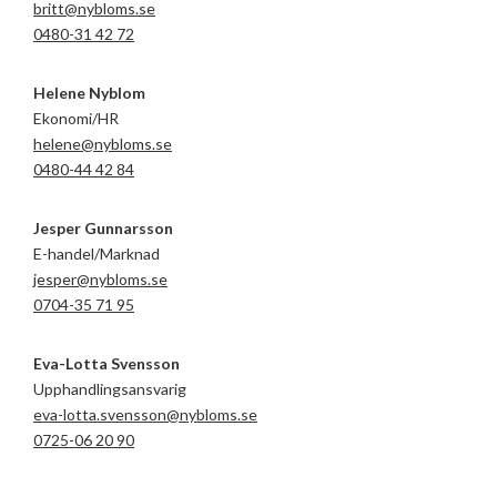
britt@nybloms.se
0480-31 42 72
Helene Nyblom
Ekonomi/HR
helene@nybloms.se
0480-44 42 84
Jesper Gunnarsson
E-handel/Marknad
jesper@nybloms.se
0704-35 71 95
Eva-Lotta Svensson
Upphandlingsansvarig
eva-lotta.svensson@nybloms.se
0725-06 20 90