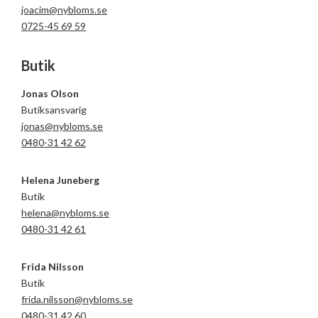
joacim@nybloms.se
0725-45 69 59
Butik
Jonas Olson
Butiksansvarig
jonas@nybloms.se
0480-31 42 62
Helena Juneberg
Butik
helena@nybloms.se
0480-31 42 61
Frida Nilsson
Butik
frida.nilsson@nybloms.se
0480-31 42 60