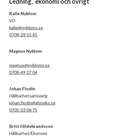
Ledning, ekonomi och övrigt
Kalle Nyblom
VD
kalle@nybloms.se
0708-28 55 45
Magnus Nyblom
magnus@nybloms.se
0708-49 07 04
Johan Flodin
Hållbarhetsansvarig
johan.flodin@ahnviks.se
0705-33 06 75
Britt Hildebrandsson
Hållbarhet/Ekonomi