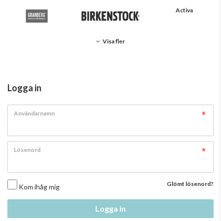
Activa
Visa fler
Logga in
Användarnamn
Lösenord
Glömt lösenord?
Kom ihåg mig
Logga in