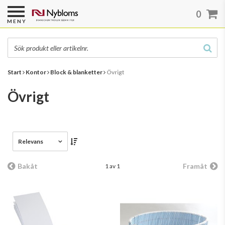
0
MENY
Start
Kontor
Block & blanketter
Övrigt
Övrigt
Relevans
Bakåt
Framåt
1 av 1