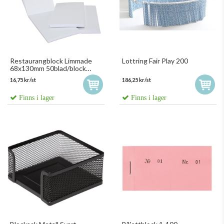
Restaurangblock Limmade
Lottring Fair Play 200
68x130mm 50blad/block
703600
16,75 kr/st
186,25 kr/st
Finns i lager
Finns i lager