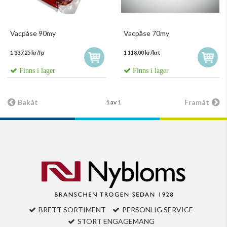
Vacpåse 90my
Vacpåse 70my
1 337,25 kr/fp
1 118,00 kr/krt
Finns i lager
Finns i lager
Bakåt
Framåt
1 av 1
BRETT SORTIMENT
PERSONLIG SERVICE
STORT ENGAGEMANG