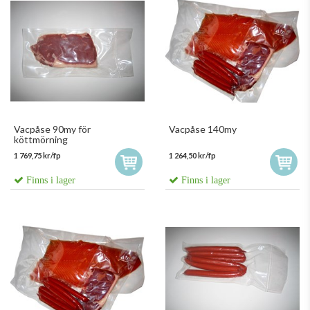
Vacpåse 90my för
Vacpåse 140my
köttmörning
1 769,75 kr/fp
1 264,50 kr/fp
Finns i lager
Finns i lager