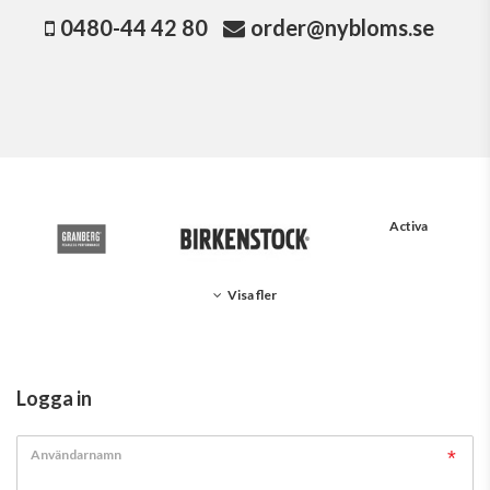
0480-44 42 80
order@nybloms.se
Activa
Visa fler
Logga in
Användarnamn