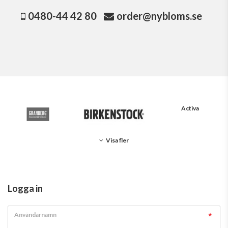
0480-44 42 80
order@nybloms.se
Activa
Visa fler
Logga in
Användarnamn