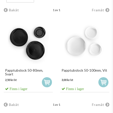
Bakåt
Framåt
1 av 1
Papptubslock 50-80mm,
Papptubslock 50-100mm, Vit
Svart
2,50 kr/st
3,00 kr/st
Finns i lager
Finns i lager
Bakåt
Framåt
1 av 1