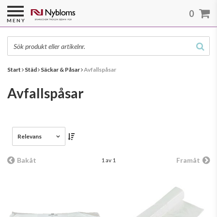
0
MENY
Start
Städ
Säckar & Påsar
Avfallspåsar
Avfallspåsar
Relevans
Bakåt
Framåt
1 av 1