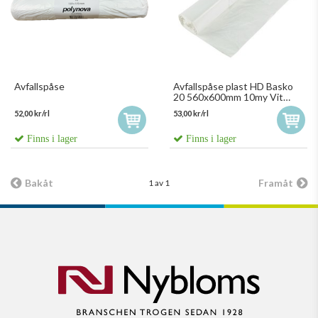
Avfallspåse
Avfallspåse plast HD Basko
20 560x600mm 10my Vit
100st/rl
52,00 kr/rl
53,00 kr/rl
Finns i lager
Finns i lager
Bakåt
Framåt
1 av 1