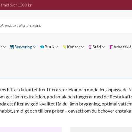
 frakt över 1500 kr
er
Servering
Butik
Kontor
Städ
Arbetsklä
oms hittar du kaffefilter i flera storlekar och modeller, anpassad
et som ger jämn extraktion, god smak och fungerar med de flesta kaf
 ett filter av god kvalitet får du jämn bryggning, optimal vattenf
bbt, smidigt och till bra priser – oavsett om du behöver enstaka h