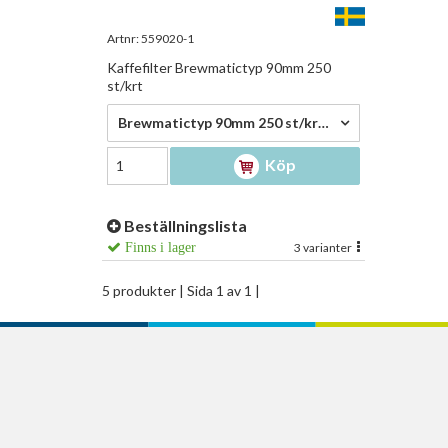
Artnr:
559020-1
Kaffefilter Brewmatictyp 90mm 250
st/krt
61,50 kr/fp
Brewmatictyp 90mm 250 st/krt - 61,50 kr/fp
Köp
Beställningslista
Finns i lager
3 varianter
5 produkter
| Sida 1 av 1 |