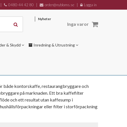
|
0480-44 42 80
|
order@nybloms.se
|
Logga in
Nyheter
Inga varor
der & Skydd
Inredning & Utrustning
e för både kontorskaffe, restaurangbryggare och
febryggare på marknaden. Ett bra kaffefilter
löde och ett resultat utan kaffesump i
ushållsförpackningar eller filter i storförpackning