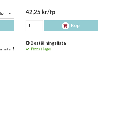
42,25 kr/fp
fp
Köp
Beställningslista
arianter
Finns i lager