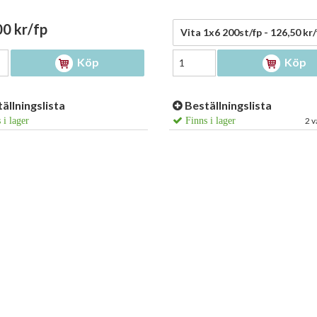
0 kr/fp
126,50 kr/fp
Vita 1x6 200st/fp - 126,50 kr/
Köp
Köp
ällningslista
Beställningslista
 i lager
Finns i lager
2 v