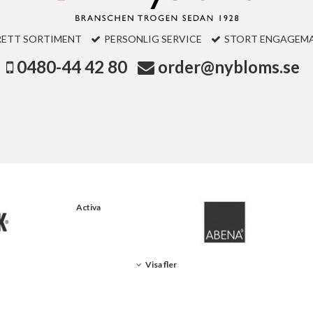
RETT SORTIMENT
PERSONLIG SERVICE
STORT ENGAGEM
0480-44 42 80
order@nybloms.se
Activa
Visa fler