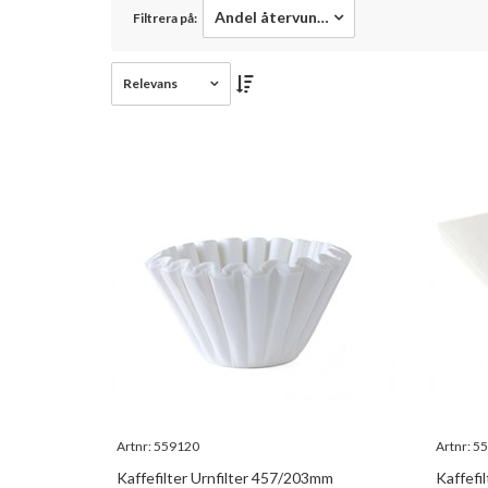
Andel återvunnet
Filtrera på:
Relevans
Artnr:
559120
Artnr:
55
Kaffefilter Urnfilter 457/203mm
Kaffefi