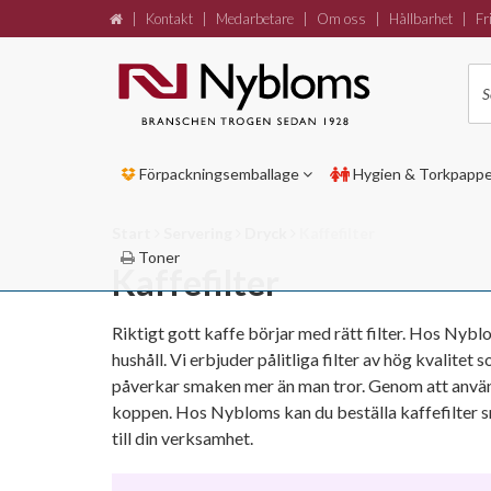
|
Kontakt
|
Medarbetare
|
Om oss
|
Hållbarhet
|
Fri
Förpackningsemballage
Hygien & Torkpapp
Start
Servering
Dryck
Kaffefilter
Toner
Kaffefilter
Riktigt gott kaffe börjar med rätt filter. Hos Nybl
hushåll. Vi erbjuder pålitliga filter av hög kvalit
påverkar smaken mer än man tror. Genom att använda
koppen. Hos Nybloms kan du beställa kaffefilter sna
till din verksamhet.