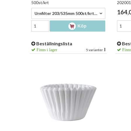
500st/krt
202001
1 474,00 kr/krt
164,0
Urnfilter 203/535mm 500st/krt - 1 474,00 kr/krt
Köp
Beställningslista
Best
Finns i lager
5 varianter
Finns