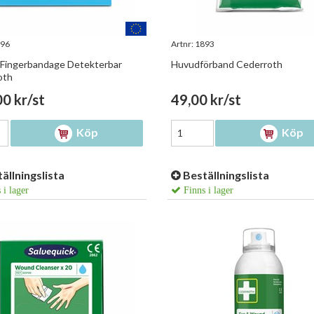
96
Artnr:
1893
 Fingerbandage Detekterbar
Huvudförband Cederroth
oth
0 kr/st
49,00 kr/st
Köp
Köp
ällningslista
Beställningslista
 i lager
Finns i lager