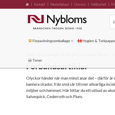
|
Kontakt
|
Medarbetare
|
Om oss
|
Hållbarhet
|
Fri
Förpackningsemballage
Hygien & Torkpapp
Start
Arbetskläder & Skydd
Personligt Skydd
Fö
Toner
Förbandsartiklar
Olyckor händer när man minst anar det – därför är 
hantera skador, från små sår till mer allvarliga inc
miljöer och hemmet. Här hittar du ett utbud av ak
Salvequick, Cederroth och Plum.