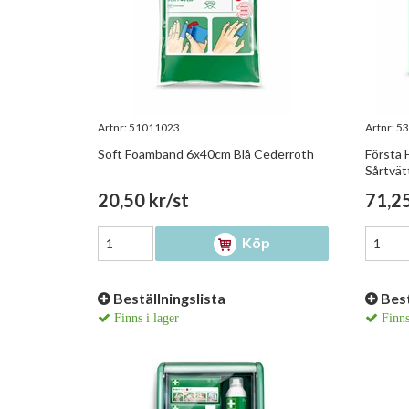
Artnr:
51011023
Artnr:
53
Soft Foamband 6x40cm Blå Cederroth
Första 
Sårtvät
20,50 kr/st
71,25
Köp
Beställningslista
Best
Finns i lager
Finns