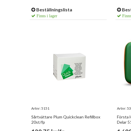
Beställningslista
Best
Finns i lager
Finns
Artnr:
5151
Artnr:
53
Sårtvättare Plum Quickclean Refillbox
Första 
20st/fp
Delar 