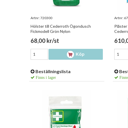
Artnr:
720300
Artnr:
67
Hölster till Cederroth Ögondusch
Plåster
Fickmodell Grön Nylon
Cederr
68,00 kr/st
610,0
Köp
Beställningslista
Best
Finns i lager
Finns