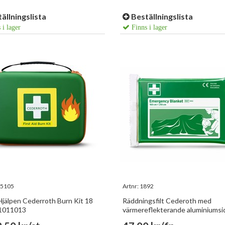
ällningslista
Beställningslista
 i lager
Finns i lager
5105
Artnr:
1892
Hjälpen Cederroth Burn Kit 18
Räddningsfilt Cederoth med
51011013
värmereflekterande aluminiumsi