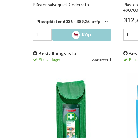
Plåster salvequick Cederroth
Plåster
490700
389,25 kr/fp
312,7
Plastplåster 6036 - 389,25 kr/fp
Köp
Beställningslista
Best
Finns i lager
8 varianter
Finns