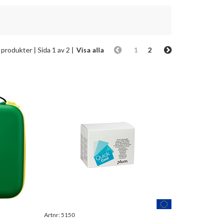
 produkter
| Sida 1 av 2 |
Visa alla
1
2
Artnr:
5150