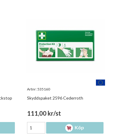
Artnr:
535160
ckstop
Skyddspaket 2596 Cederroth
111,00 kr/st
Köp