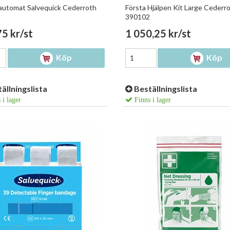
automat Salvequick Cederroth
Första Hjälpen Kit Large Cederr
390102
5 kr/st
1 050,25 kr/st
Köp
Köp
ällningslista
Beställningslista
 i lager
Finns i lager