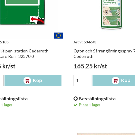
5108
Artnr:
534643
Hjälpen-station Cederroth
Ögon och Sårrengörningsspray 
tare Refill 32370 0
Cederroth
 kr/st
165,25 kr/st
Köp
Köp
ällningslista
Beställningslista
 i lager
Finns i lager