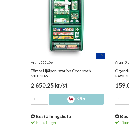
Artnr:
535106
Artnr:
51
Första Hjälpen-station Cederroth
Ögondu
51011026
Refill 
2 650,25 kr/st
159,0
Köp
Beställningslista
Best
Finns i lager
Finns