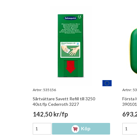
Artnr:
535156
Artnr:
53
Sårtvättare Savett Refill till 3250
Första 
40st/fp Cederroth 3227
390101
142,50 kr/fp
693,2
Köp