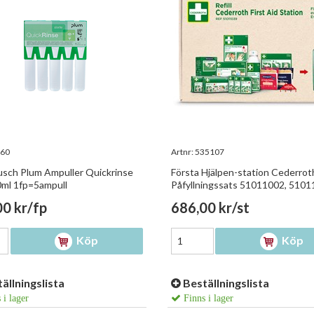
60
Artnr:
535107
sch Plum Ampuller Quickrinse
Första Hjälpen-station Cederrot
20ml 1fp=5ampull
Påfyllningssats 51011002, 510
0 kr/fp
686,00 kr/st
Köp
Köp
ällningslista
Beställningslista
 i lager
Finns i lager