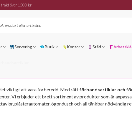
 frakt över 1500 kr
er
Servering
Butik
Kontor
Städ
Arbetsklä
rbandsartiklar
det viktigt att vara förberedd. Med rätt
förbandsartiklar och för
identer. Vi erbjuder ett brett sortiment av produkter som är anpassa
uttavlor, plåsterautomater, ögondusch och all tänkbar nödvändig r