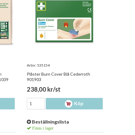
Artnr:
535154
h
Plåster Burn Cover Blå Cederroth
11039
901903
238,00 kr/st
Köp
Beställningslista
Finns i lager