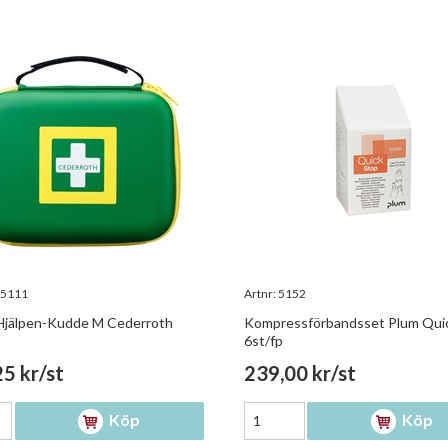
5111
Artnr:
5152
Hjälpen-Kudde M Cederroth
Kompressförbandsset Plum Qui
6st/fp
5 kr/st
239,00 kr/st
Köp
Köp