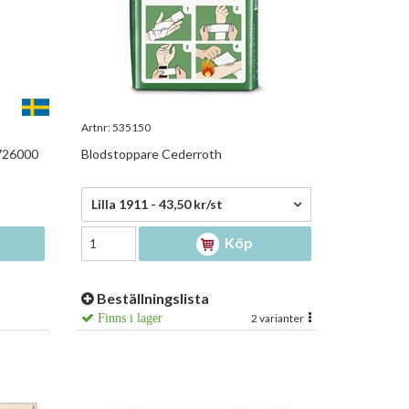
Artnr:
535150
726000
Blodstoppare Cederroth
43,50 kr/st
Lilla 1911 - 43,50 kr/st
Köp
Beställningslista
Finns i lager
2 varianter