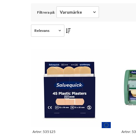
Varumärke
Filtrera på:
Relevans
Artnr:
535125
Artnr:
53