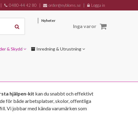
|
0480-44 42 80
|
order@nybloms.se
|
Logga in
Nyheter
Inga varor
der & Skydd
Inredning & Utrustning
sta hjälpen-kit
kan du snabbt och effektivt
de för både arbetsplatser, skolor, offentliga
efill. Vi jobbar med kända varumärken som