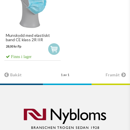
Munskydd med elastiskt
band CE klass 2R IIR
28,00 kr/fp
Finns i lager
Bakåt
Framåt
1 av 1