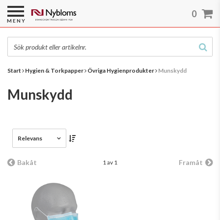
0
MENY
Start
Hygien & Torkpapper
Övriga Hygienprodukter
Munskydd
Munskydd
Relevans
Bakåt
Framåt
1 av 1