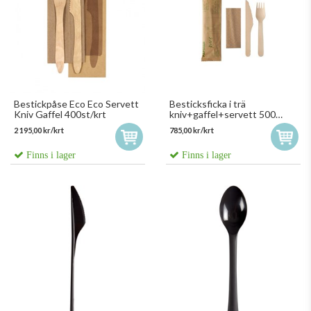
Bestickpåse Eco Eco Servett
Besticksficka i trä
Kniv Gaffel 400st/krt
kniv+gaffel+servett 500
st/krt
2 195,00 kr/krt
785,00 kr/krt
Finns i lager
Finns i lager