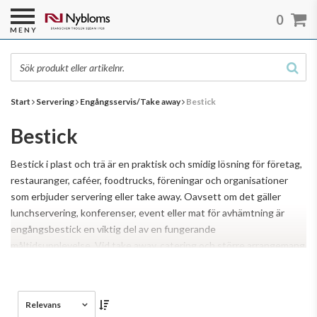
0
MENY
Start
Servering
Engångsservis/Take away
Bestick
Bestick
Bestick i plast och trä är en praktisk och smidig lösning för företag,
restauranger, caféer, foodtrucks, föreningar och organisationer
som erbjuder servering eller take away. Oavsett om det gäller
lunchservering, konferenser, event eller mat för avhämtning är
engångsbestick en viktig del av en fungerande
måltidsupplevelse. Vid take away, catering och större arrangemang
Läs mer
är det viktigt att ha bestick som är enkla att distribuera och
använda. Engångsbestick gör serveringen effektiv samtidigt som
de minskar behovet av disk och förenklar hanteringen för både
Relevans
personal och gäster.