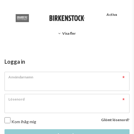
Activa
Visa fler
Logga in
Användarnamn
Lösenord
Glömt lösenord?
Kom ihåg mig