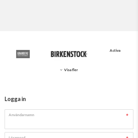
Activa
Visa fler
Logga in
Användarnamn
Lösenord