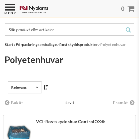
0
MENY
Start
Förpackningsemballage
Rostskyddsprodukter
Polyetenhuvar
Polyetenhuvar
Relevans
Bakåt
Framåt
1 av 1
VCI-Rostskyddshuv ControlOX®