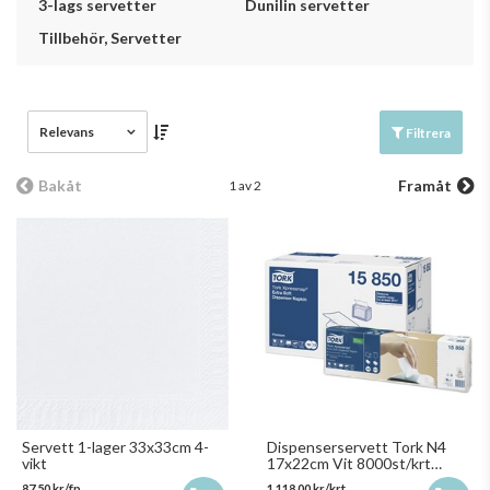
3-lags servetter
Dunilin servetter
Tillbehör, Servetter
Relevans
Filtrera
Bakåt
Framåt
1 av 2
Servett 1-lager 33x33cm 4-
Dispenserservett Tork N4
vikt
17x22cm Vit 8000st/krt
15850
87,50 kr/fp
1 118,00 kr/krt