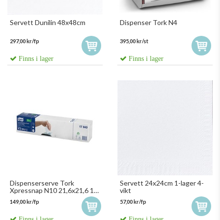
Servett Dunilin 48x48cm
Dispenser Tork N4
297,00 kr/fp
395,00 kr/st
Finns i lager
Finns i lager
Dispenserserve Tork
Servett 24x24cm 1-lager 4-
Xpressnap N10 21,6x21,6 1/4
vikt
Vikt Vit 17840 8fp/krt
149,00 kr/fp
57,00 kr/fp
Finns i lager
Finns i lager