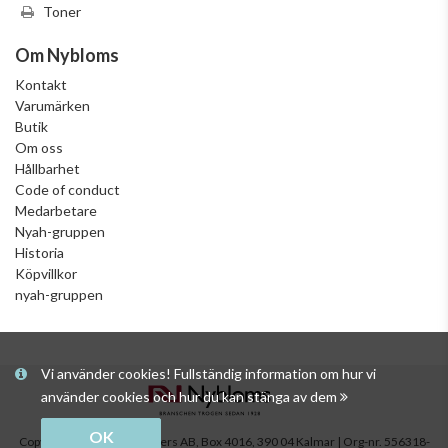
Toner
Om Nybloms
Kontakt
Varumärken
Butik
Om oss
Hållbarhet
Code of conduct
Medarbetare
Nyah-gruppen
Historia
Köpvillkor
nyah-gruppen
Vi använder cookies! Fullständig information om hur vi
använder cookies och hur du kan stänga av dem
OK
Copyright © Nybloms Pappers AB, Box 4016, 390 04 Kalmar | Org-nr. 556318-