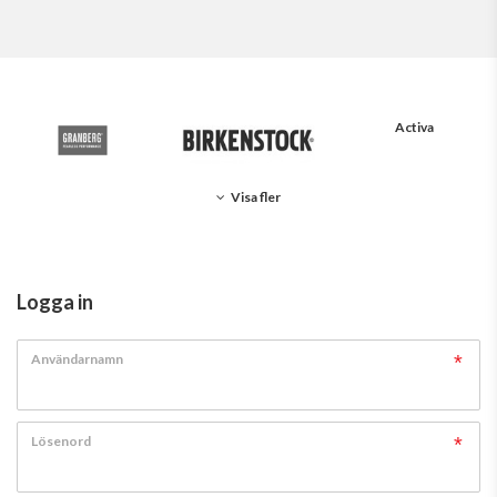
Activa
Visa fler
Logga in
Användarnamn
Lösenord