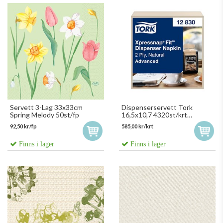
Servett 3-Lag 33x33cm
Dispenserservett Tork
Spring Melody 50st/fp
16,5x10,7 4320st/krt
Naturservett
92,50 kr/fp
585,00 kr/krt
Finns i lager
Finns i lager