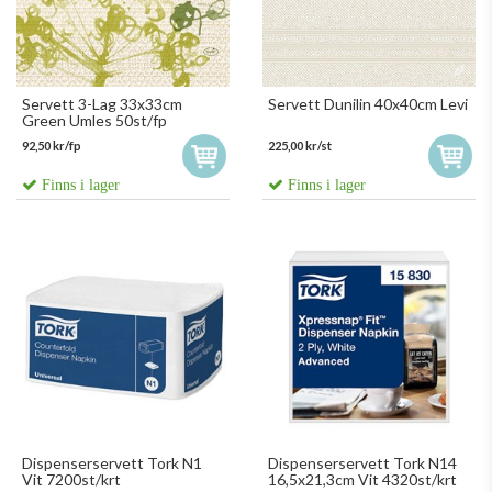
Servett 3-Lag 33x33cm
Servett Dunilin 40x40cm Levi
Green Umles 50st/fp
92,50 kr/fp
225,00 kr/st
Finns i lager
Finns i lager
Dispenserservett Tork N1
Dispenserservett Tork N14
Vit 7200st/krt
16,5x21,3cm Vit 4320st/krt