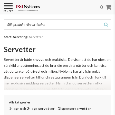
0
MENY
Start
Servering
Servetter
Servetter
Servetter är både snygga och praktiska. De visar att du har gjort en
särskild ansträngning, att du bryr dig om dina gäster och kan visa
att du tänker på trivsel och miljön. Nybloms har allt från enkla
dispenserservetter till lunchrestaurangen från Duni och Tork till
mer exklusiva middagsservetter. Här hittar du servetter i olika
storlekar, färger och mönster. Allt från den traditionella trelagers-
Läs mer
servetten till Airlaid, ett non-woven-material som ger en mjukare
och lite lyxigare känsla.
Alla kategorier
1-lag- och 2-lags servetter
Dispenserservetter