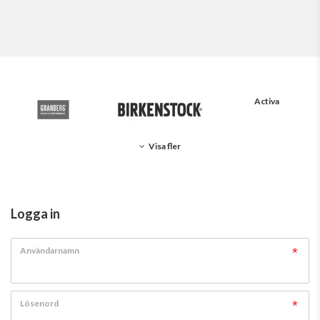
Activa
Visa fler
Logga in
Användarnamn
Lösenord