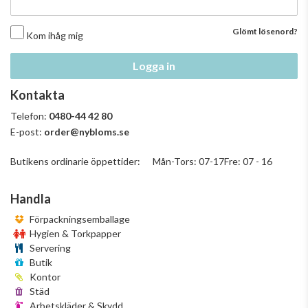
Glömt lösenord?
Kom ihåg mig
Logga in
Kontakta
Telefon:
0480-44 42 80
E-post:
order@nybloms.se
Butikens ordinarie öppettider: Mån-Tors: 07-17Fre: 07 - 16
Handla
Förpackningsemballage
Hygien & Torkpapper
Servering
Butik
Kontor
Städ
Arbetskläder & Skydd