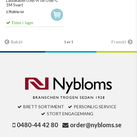
Laddkabel USB-A till USB-C
1M Svart
179,00 kr/st
Finns i lager
Bakåt
Framåt
1 av 1
BRETT SORTIMENT
PERSONLIG SERVICE
STORT ENGAGEMANG
0480-44 42 80
order@nybloms.se