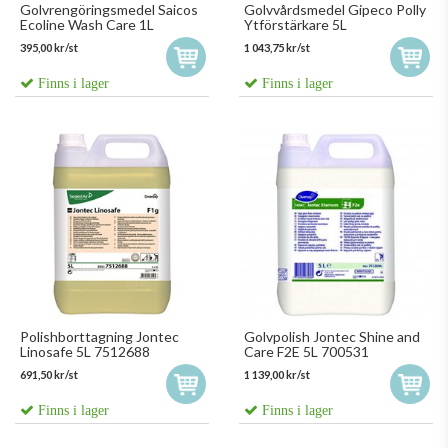
Golvrengöringsmedel Saicos
Golvvårdsmedel Gipeco Polly
Ecoline Wash Care 1L
Ytförstärkare 5L
395,00 kr/st
1 043,75 kr/st
Finns i lager
Finns i lager
Polishborttagning Jontec
Golvpolish Jontec Shine and
Linosafe 5L 7512688
Care F2E 5L 700531
691,50 kr/st
1 139,00 kr/st
Finns i lager
Finns i lager