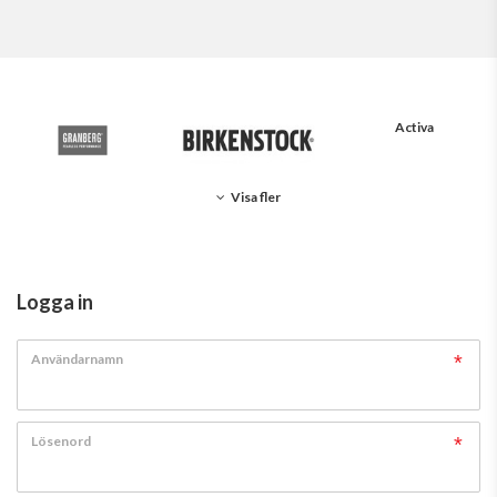
Activa
Visa fler
Logga in
Användarnamn
Lösenord