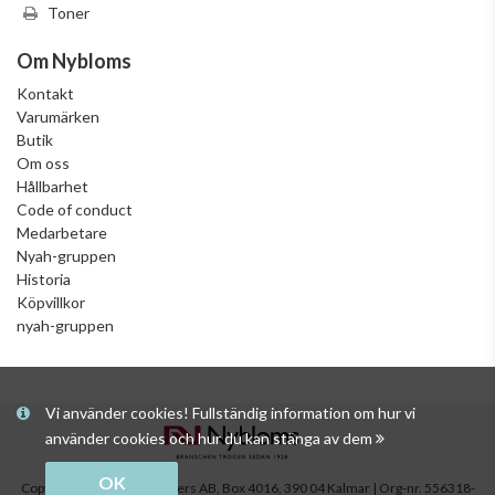
Toner
Om Nybloms
Kontakt
Varumärken
Butik
Om oss
Hållbarhet
Code of conduct
Medarbetare
Nyah-gruppen
Historia
Köpvillkor
nyah-gruppen
Vi använder cookies! Fullständig information om hur vi
använder cookies och hur du kan stänga av dem
OK
Copyright © Nybloms Pappers AB, Box 4016, 390 04 Kalmar | Org-nr. 556318-