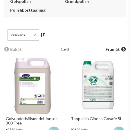
Golvpolish
Grundpolish
Polishborttagning
Relevans
Bakåt
Framåt
1 av 2
Golvunderhållsmedel Jontec
Toppolish Gipeco Gosafe 5L
300 Free
697,50 kr/st
995,00 kr/st