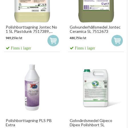
Polishborttagning Jontec No
Golvunderhållsmedel Jontec
1 5L Plastdunk 7517389,
Ceramica 5L 7512673
100834248
949,25 kr/st
480,75 kr/st
Finns i lager
Finns i lager
Polishborttagning PLS PB
Golvvårdsmedel Gipeco
Extra
Dipex Polishbort 5L