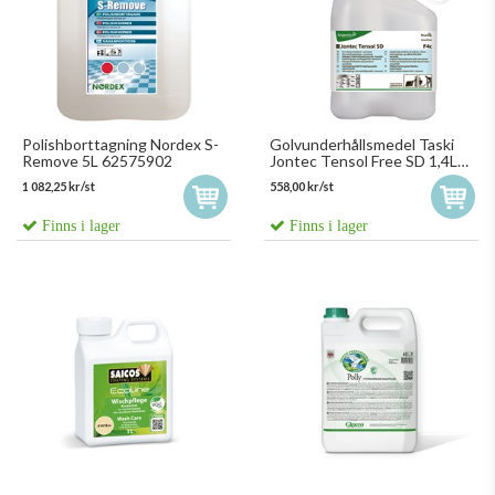
Polishborttagning Nordex S-
Golvunderhållsmedel Taski
Remove 5L 62575902
Jontec Tensol Free SD 1,4L
100883798
1 082,25 kr/st
558,00 kr/st
Finns i lager
Finns i lager