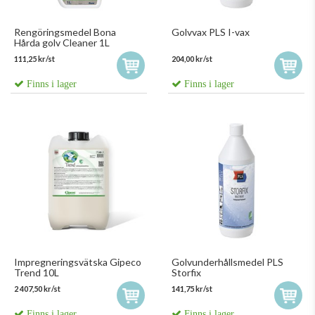
Rengöringsmedel Bona
Golvvax PLS I-vax
Hårda golv Cleaner 1L
111,25 kr/st
204,00 kr/st
Finns i lager
Finns i lager
Impregneringsvätska Gipeco
Golvunderhållsmedel PLS
Trend 10L
Storfix
2 407,50 kr/st
141,75 kr/st
Finns i lager
Finns i lager