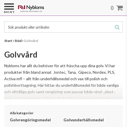
0
MENY
Start
Städ
Golvvård
Golvvård
Nybloms har allt du behöver för att fräscha upp dina golv. Vi har
produkter från bland annat Jontec, Tana, Gipeco, Nordex, PLS,
Activa mfl – allt från underhållsmedel och vax till polish och
polishborttagning. Här hittar du underhållsmedel för både vanliga
och slittåliga golv samt rengöring som passar både vinyl-, plast-,
kork- och betonggolv. Vi har också polish som ger en hög glans och
Läs mer
god halksäkerhet på samma gång.
Alla kategorier
Golvrengöringsmedel
Golvunderhållsmedel