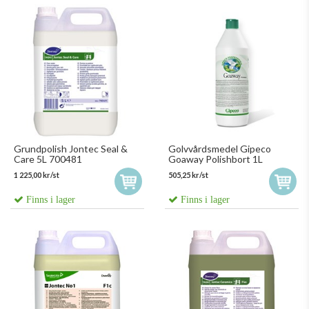
Grundpolish Jontec Seal &
Golvvårdsmedel Gipeco
Care 5L 700481
Goaway Polishbort 1L
1 225,00 kr/st
505,25 kr/st
Finns i lager
Finns i lager