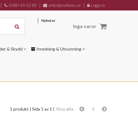
|
0480-44 42 80
|
order@nybloms.se
|
Logga in
Nyheter
Inga varor
der & Skydd
Inredning & Utrustning
1 produkt
| Sida 1 av 1 |
Visa alla
1