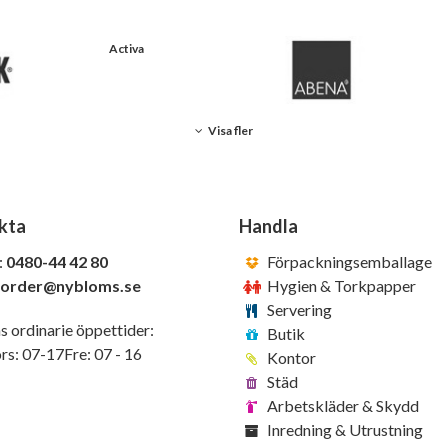
Activa
Visa fler
kta
Handla
:
0480-44 42 80
Förpackningsemballage
order@nybloms.se
Hygien & Torkpapper
Servering
s ordinarie öppettider:
Butik
s: 07-17Fre: 07 - 16
Kontor
Städ
Arbetskläder & Skydd
Inredning & Utrustning