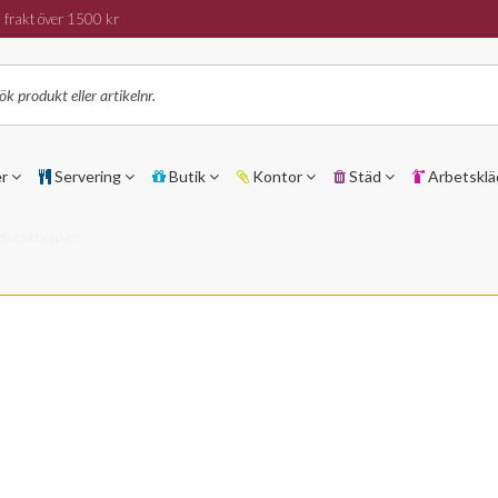
 frakt över 1500 kr
er
Servering
Butik
Kontor
Städ
Arbetsklä
dicaltejper