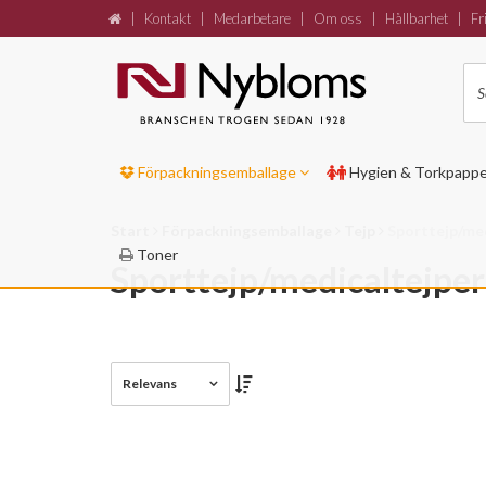
|
Kontakt
|
Medarbetare
|
Om oss
|
Hållbarhet
|
Fri
Förpackningsemballage
Hygien & Torkpapp
Start
Förpackningsemballage
Tejp
Sporttejp/me
Toner
Sporttejp/medicaltejper
Relevans