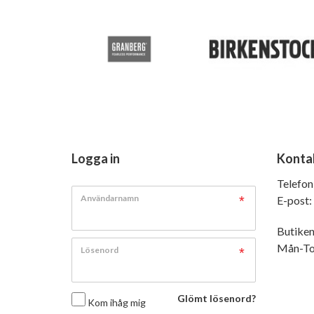
Logga in
Konta
Telefon
Användarnamn
E-post:
Butiken
Mån-Tor
Lösenord
Glömt lösenord?
Kom ihåg mig