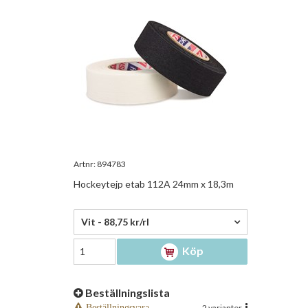
Artnr:
894783
Hockeytejp etab 112A 24mm x 18,3m
88,75 kr/rl
Vit - 88,75 kr/rl
Köp
Beställningslista
Beställningsvara
2 varianter