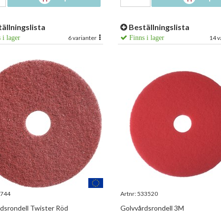
ällningslista
Beställningslista
 i lager
6 varianter
Finns i lager
14 v
744
Artnr:
533520
dsrondell Twister Röd
Golvvårdsrondell 3M