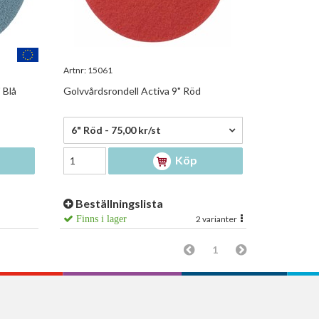
Artnr:
15061
 Blå
Golvvårdsrondell Activa 9" Röd
75,00 kr/st
6" Röd - 75,00 kr/st
Köp
Beställningslista
Finns i lager
2 varianter
1