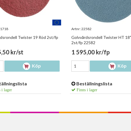
1718
Artnr:
22582
dsrondell Twister 19 Röd 2st/fp
Golvvårdsrondell Twister HT 18"
2st/fp 22582
,50 kr/st
1 595,00 kr/fp
Köp
Köp
ällningslista
Beställningslista
 i lager
Finns i lager