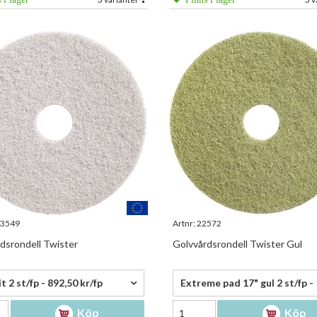
3549
Artnr:
22572
dsrondell Twister
Golvvårdsrondell Twister Gul
0 kr/fp
1 352,50 kr/fp
t 2 st/fp - 892,50 kr/fp
Köp
Köp