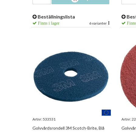
Beställningslista
Best
Finns i lager
6 varianter
Finns
Artnr:
533531
Artnr:
22
Golvvårdsrondell 3M Scotch-Brite, Blå
Golvvår