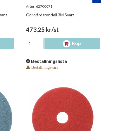
Artnr:
62700071
mant
Golvvårdsrondell 3M Svart
473,25 kr/st
Köp
Beställningslista
Beställningsvara