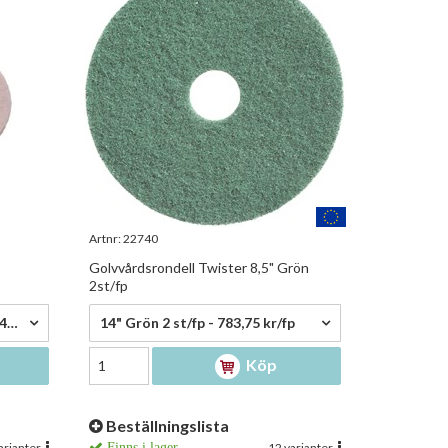
Artnr:
22740
Golvvårdsrondell Twister 8,5" Grön
2st/fp
783,75 kr/fp
Scotch-brite 16" orange/ Vit 406mm tlra16 - 261,75 kr/st
14" Grön 2 st/fp - 783,75 kr/fp
Köp
Beställningslista
arianter
Finns i lager
12 varianter