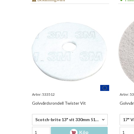
Artnr:
533512
Artnr:
53
Golvvårdsrondell Twister Vit
Golvvår
173,25 kr/st
892,5
Scotch-brite 13" vit 330mm 51we13 - 173,25 kr/st
17" Vi
Köp