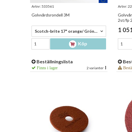
Artnr:
533561
Artnr:
22
Golvvårdsrondell 3M
Golvvår
2st/fp 
281,00 kr/st
1 051
Scotch-brite 17" orange/ Grön 432mm tlgn17 - 281,00 kr/st
Köp
Beställningslista
Best
Finns i lager
2 varianter
Bestä