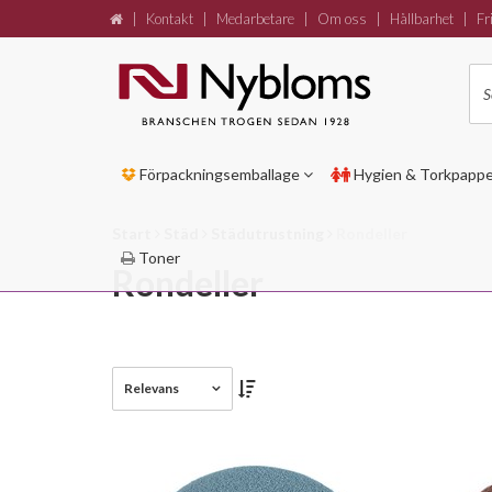
|
Kontakt
|
Medarbetare
|
Om oss
|
Hållbarhet
|
Fri
Förpackningsemballage
Hygien & Torkpapp
Start
Städ
Städutrustning
Rondeller
Toner
Rondeller
Relevans