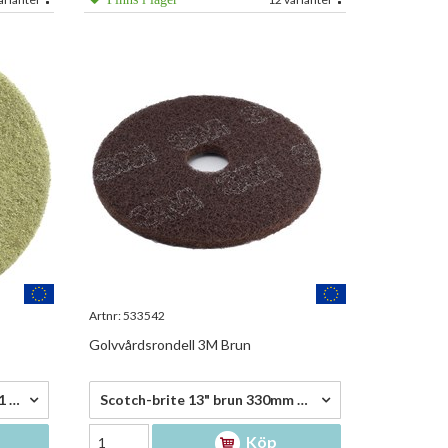
Artnr:
533542
Golvvårdsrondell 3M Brun
173,25 kr/st
Extreme pad 17" gul 2 st/fp - 1 352,50 kr/fp
Scotch-brite 13" brun 330mm 51bn13 - 173,25 kr/st
Köp