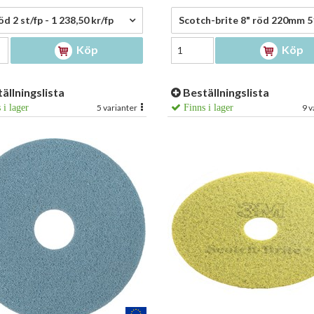
,50 kr/fp
85,75 kr/st
d 2 st/fp - 1 238,50 kr/fp
Köp
Köp
ällningslista
Beställningslista
 i lager
5 varianter
Finns i lager
9 v