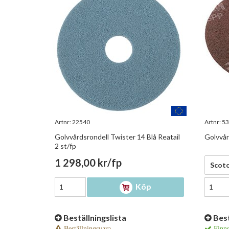
Artnr:
22540
Artnr:
53
Golvvårdsrondell Twister 14 Blå Reatail
Golvvår
2 st/fp
1 298,00 kr/fp
386,0
Köp
Beställningslista
Best
Beställningsvara
Finns