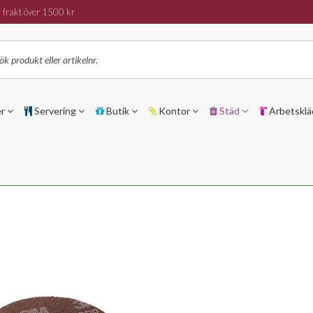
 frakt över 1500 kr
er
Servering
Butik
Kontor
Städ
Arbetsklä