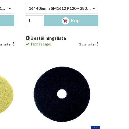
380,00 kr/st
Scotch-brite 8" röd 220mm 51rd08 - 85,75 kr/st
16" 406mm SM1612 P120 - 380,00 kr/st
Köp
Beställningslista
arianter
Finns i lager
3 varianter