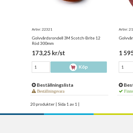
Artnr:
22321
Artnr:
21
Golvvårdsrondell 3M Scotch-Brite 12
Golvvår
Röd 300mm
173,25 kr/st
1 595
Köp
Beställningslista
Best
Beställningsvara
Finns
20 produkter
| Sida 1 av 1 |