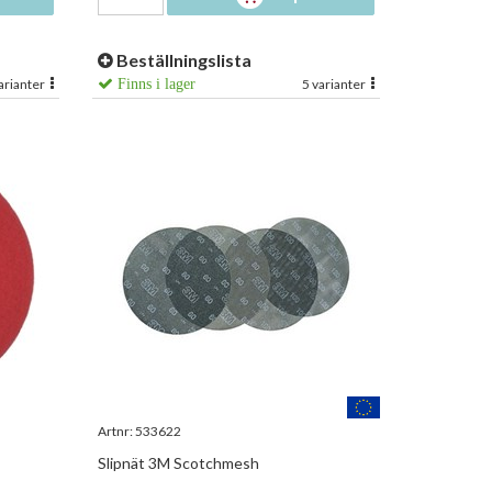
Beställningslista
arianter
Finns i lager
5 varianter
Artnr:
533622
Slipnät 3M Scotchmesh