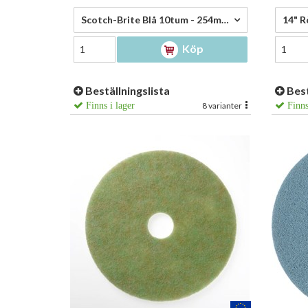
112,00 kr/st
1 238
Scotch-Brite Blå 10tum - 254mm - 112,00 kr/st
14" Rö
Köp
Beställningslista
Best
Finns i lager
8 varianter
Finns