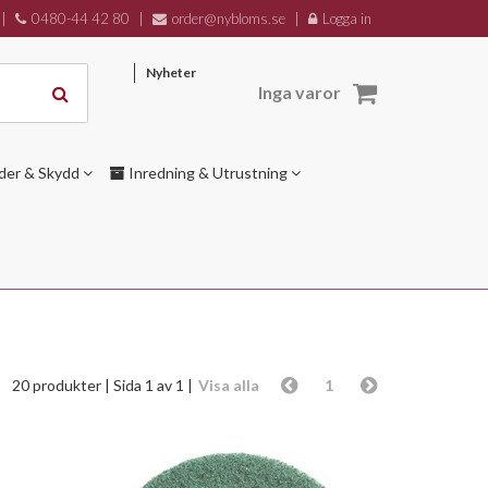
|
0480-44 42 80
|
order@nybloms.se
|
Logga in
Nyheter
Inga varor
der & Skydd
Inredning & Utrustning
20 produkter
| Sida 1 av 1 |
Visa alla
1