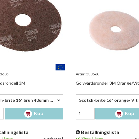
3605
Artnr:
533560
dsrondell 3M
Golvvårdsrondell 3M Orange/Vit
0 kr/st
206,75 kr/st
Scotch-brite 16" brun 406mm SPP16 - 386,00 kr/st
Köp
Köp
ällningslista
Beställningslista
 i lager
3 varianter
Finns i lager
3 v