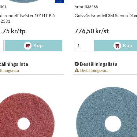
501
Artnr:
533588
dsrondell Twister 10" HT Blå
Golvvårdsrondell 3M Sienna Dia
22501
,75 kr/fp
776,50 kr/st
Köp
Köp
ällningslista
Beställningslista
llningsvara
Beställningsvara