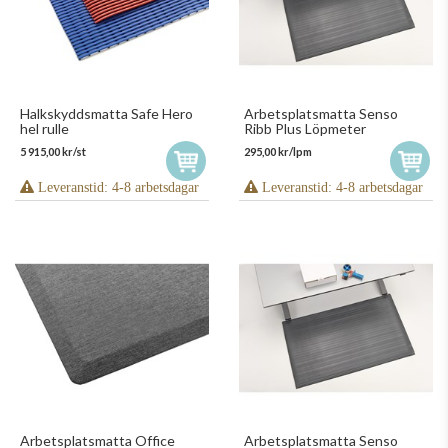
Halkskyddsmatta Safe Hero
Arbetsplatsmatta Senso
hel rulle
Ribb Plus Löpmeter
5 915,00 kr/st
295,00 kr/lpm
Leveranstid: 4-8 arbetsdagar
Leveranstid: 4-8 arbetsdagar
Arbetsplatsmatta Office
Arbetsplatsmatta Senso