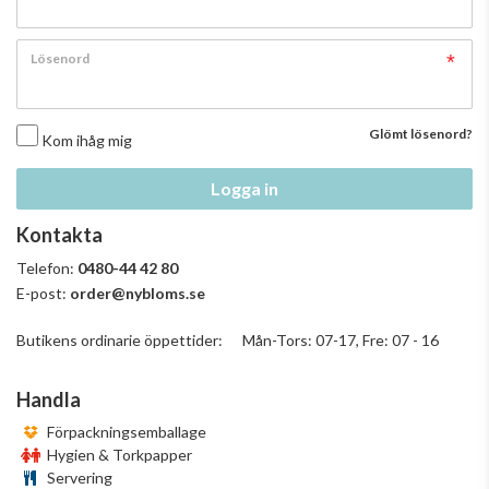
Lösenord
Glömt lösenord?
Kom ihåg mig
Logga in
Kontakta
Telefon:
0480-44 42 80
E-post:
order@nybloms.se
Butikens ordinarie öppettider: Mån-Tors: 07-17, Fre: 07 - 16
Handla
Förpackningsemballage
Hygien & Torkpapper
Servering