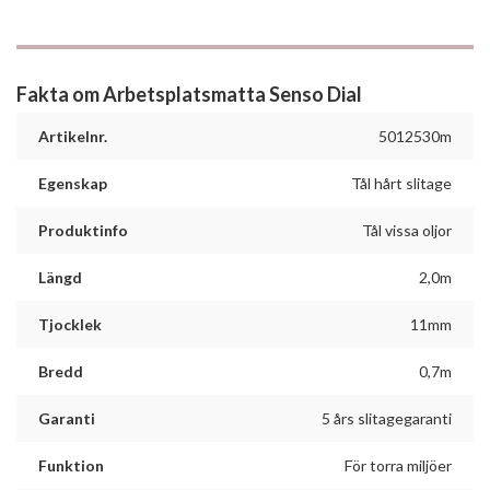
Fakta om Arbetsplatsmatta Senso Dial
Artikelnr.
5012530m
Egenskap
Tål hårt slitage
Produktinfo
Tål vissa oljor
Längd
2,0m
Tjocklek
11mm
Bredd
0,7m
Garanti
5 års slitagegaranti
Funktion
För torra miljöer