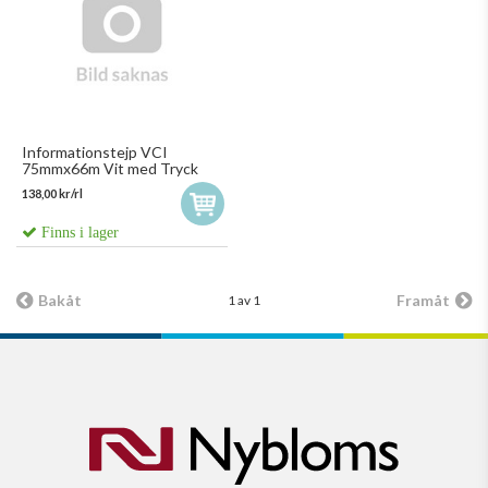
Informationstejp VCI
75mmx66m Vit med Tryck
138,00 kr/rl
Finns i lager
Bakåt
Framåt
1 av 1