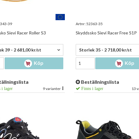
343-39
Artnr:
52363-35
ko Sievi Racer Roller S3
Skyddssko Sievi Racer Free S1P
,00 kr/st
2 718,00 kr/st
ek 39 - 2 681,00 kr/st
Storlek 35 - 2 718,00 kr/st
Köp
Köp
ällningslista
Beställningslista
 i lager
9 varianter
Finns i lager
13 v