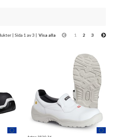
dukter
| Sida 1 av 3 |
Visa alla
1
2
3
Artnr:
3520-36