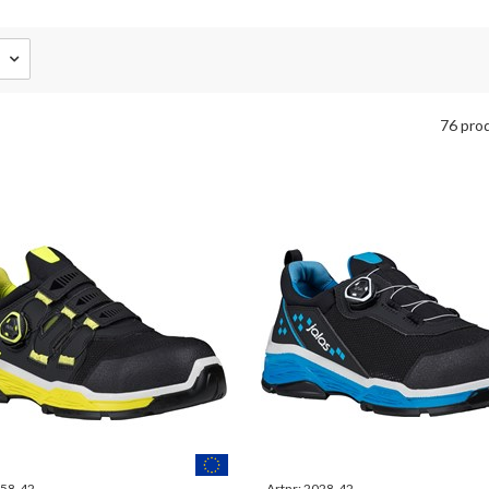
76 pro
58-42
Artnr:
2028-42