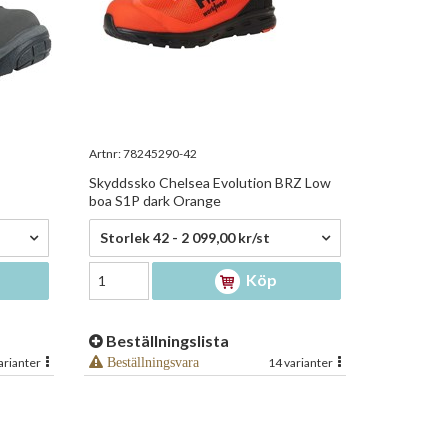
Artnr:
78245290-42
Skyddssko Chelsea Evolution BRZ Low
boa S1P dark Orange
2 099,00 kr/st
Storlek 42 - 2 099,00 kr/st
Köp
Beställningslista
arianter
Beställningsvara
14 varianter