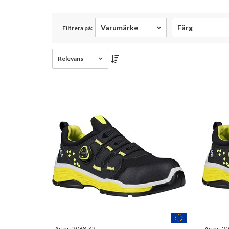
tåhätta.
Varumärke
Färg
Filtrera på:
Relevans
Artnr:
2068-42
Artnr:
20