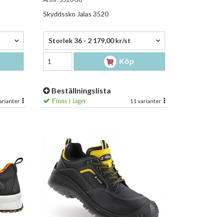
Skyddssko Jalas 3520
2 179,00 kr/st
Storlek 36 - 2 179,00 kr/st
Köp
Beställningslista
arianter
Finns i lager
11 varianter