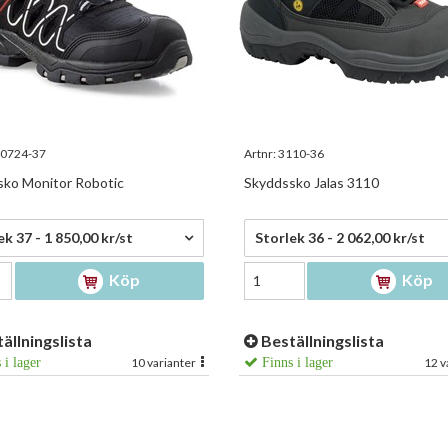
0724-37
Artnr:
3110-36
ko Monitor Robotic
Skyddssko Jalas 3110
,00 kr/st
2 062,00 kr/st
ek 37 - 1 850,00 kr/st
Storlek 36 - 2 062,00 kr/st
Köp
Köp
ällningslista
Beställningslista
 i lager
10 varianter
Finns i lager
12 v