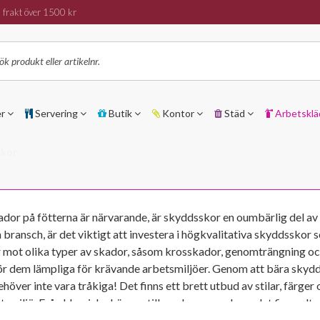
 frakt över 1500 kr
er
Servering
Butik
Kontor
Städ
Arbetsklä
skor
kador på fötterna är närvarande, är skyddsskor en oumbärlig del a
n bransch, är det viktigt att investera i högkvalitativa skyddssko
r mot olika typer av skador, såsom krosskador, genomträngning oc
gör dem lämpliga för krävande arbetsmiljöer. Genom att bära skydd
ver inte vara tråkiga! Det finns ett brett utbud av stilar, färger o
tsmiljö. Från klassiska kängor till moderna sneakers, det finns alte
 den populära BOA-snörningen. Vi har skor med många olika egensk