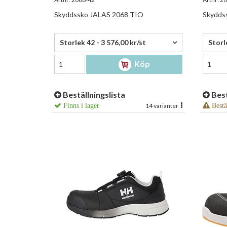
Skyddssko JALAS 2068 TIO
Skydds
3 576,00 kr/st
3 576
Storlek 42 - 3 576,00 kr/st
Storl
Köp
Beställningslista
Best
Finns i lager
14 varianter
Bestä