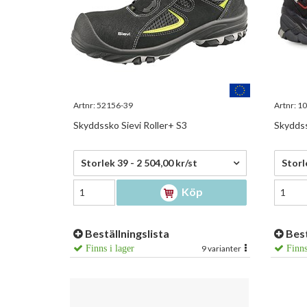
Artnr:
52156-39
Artnr:
10
Skyddssko Sievi Roller+ S3
Skyddss
2 504,00 kr/st
1 850
Storlek 39 - 2 504,00 kr/st
Storl
Köp
Beställningslista
Best
Finns i lager
9 varianter
Finns