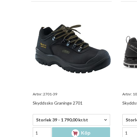
Artnr:
2701-39
Artnr:
10
Skyddssko Graninge 2701
Skyddss
1 790,00 kr/st
1 995
Storlek 39 - 1 790,00 kr/st
Storl
Köp