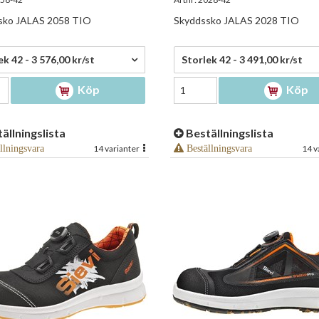
sko JALAS 2058 TIO
Skyddssko JALAS 2028 TIO
,00 kr/st
3 491,00 kr/st
ek 42 - 3 576,00 kr/st
Storlek 42 - 3 491,00 kr/st
Köp
Köp
ällningslista
Beställningslista
llningsvara
14 varianter
Beställningsvara
14 v