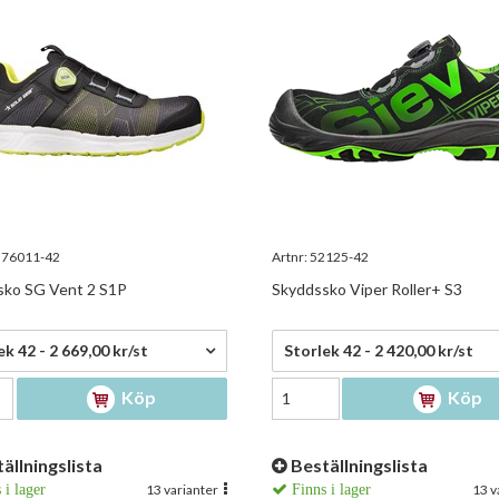
76011-42
Artnr:
52125-42
sko SG Vent 2 S1P
Skyddssko Viper Roller+ S3
,00 kr/st
2 420,00 kr/st
ek 42 - 2 669,00 kr/st
Storlek 42 - 2 420,00 kr/st
Köp
Köp
ällningslista
Beställningslista
 i lager
13 varianter
Finns i lager
13 v