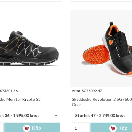
073201-36
Artnr:
SG76009-47
ko Monitor Krypto S3
Skyddssko Revolution 2 SG76009
Gear
,00 kr/st
2 749,00 kr/st
ek 36 - 1 995,00 kr/st
Storlek 47 - 2 749,00 kr/st
Köp
Köp