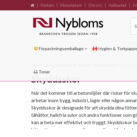
|
Kontakt
|
Medarbetare
|
Om oss
|
Hållbarhet
|
Fri
Förpackningsemballage
Hygien & Torkpapp
Start
Arbetskläder & Skydd
Arbetsskor
Skydds
Toner
Skyddsskor
När det kommer till arbetsmiljöer där risker för s
arbetar inom bygg, industri, lager eller någon anna
Skyddsskor är designade för att skydda dina fötte
tåhättor, halkfria sulor och andra funktioner som 
kan arbeta mer effektivt och tryggt. Skyddsskor behö
hitta ett par som passar din personliga stil och arbe
dam. Välj bland vanlig snörning, kardborre eller