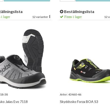
ällningslista
Beställningslista
 i lager
12 varianter
Finns i lager
12 v
18-38
Artnr:
43460-46
ko Jalas Evo 7118
Skyddssko Forza BOA S3