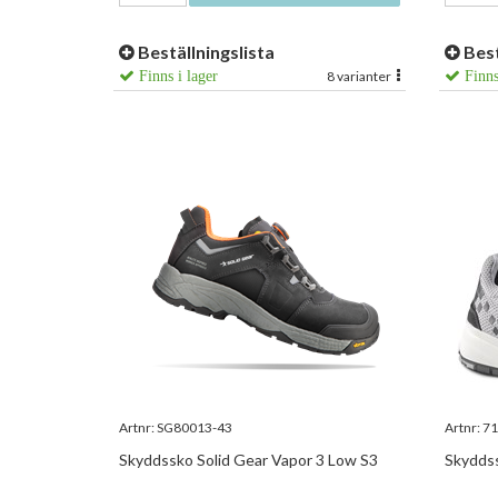
Beställningslista
Best
Finns i lager
8 varianter
Finns
Artnr:
SG80013-43
Artnr:
71
Skyddssko Solid Gear Vapor 3 Low S3
Skyddss