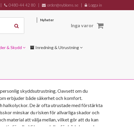
|
0480-44 42 80
|
order@nybloms.se
|
Logga in
Nyheter
Inga varor
der & Skydd
Inredning & Utrustning
v personlig skyddsutrustning. Oavsett om du
r som erbjuder både säkerhet och komfort.
h halkolyckor. De är ofta utrustade med förstärkta
sskor minskar du risken för allvarliga skador och
ch material att välja mellan, vilket gör att du kan
rnativ för alla. Vi har modeller för både herr och
aper så som spiktrampskydd, ESD-skydd och vanlig