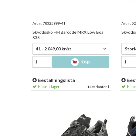
Artnr:
78325999-41
Artnr:
52
Skyddssko HH Barcode MRX Low Boa
Skyddss
S3S
2 049,00 kr/st
2 681
41 - 2 049,00 kr/st
Storl
Köp
Beställningslista
Best
Finns i lager
14 varianter
Finns