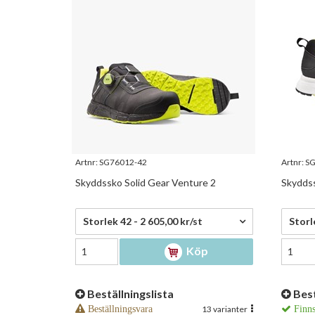
Artnr:
SG76012-42
Artnr:
SG
Skyddssko Solid Gear Venture 2
Skydds
2 605,00 kr/st
2 669
Storlek 42 - 2 605,00 kr/st
Storl
Köp
Beställningslista
Best
Beställningsvara
13 varianter
Finns