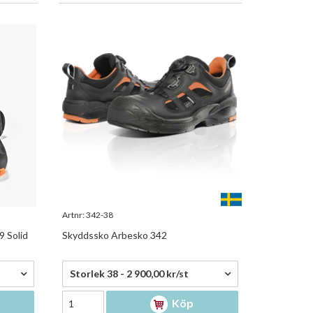
Artnr:
342-38
 Solid
Skyddssko Arbesko 342
2 900,00 kr/st
Storlek 38 - 2 900,00 kr/st
Köp