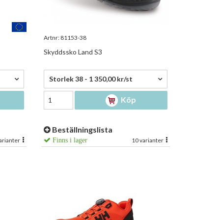
Artnr:
81153-38
Skyddssko Land S3
1 350,00 kr/st
Storlek 38 - 1 350,00 kr/st
Köp
Beställningslista
arianter
Finns i lager
10 varianter