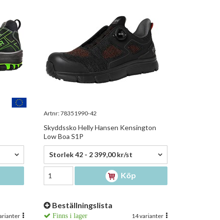
Artnr:
78351990-42
Skyddssko Helly Hansen Kensington
Low Boa S1P
2 399,00 kr/st
Storlek 42 - 2 399,00 kr/st
Köp
Beställningslista
arianter
Finns i lager
14 varianter