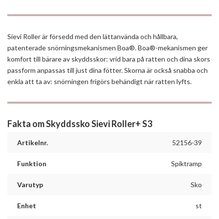
Sievi Roller är försedd med den lättanvända och hållbara,
patenterade snörningsmekanismen Boa®. Boa®-mekanismen ger
komfort till bärare av skyddsskor: vrid bara på ratten och dina skors
passform anpassas till just dina fötter. Skorna är också snabba och
enkla att ta av: snörningen frigörs behändigt när ratten lyfts.
Fakta om Skyddssko Sievi Roller+ S3
Artikelnr.
52156-39
Funktion
Spiktramp
Varutyp
Sko
Enhet
st