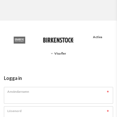
Activa
Visa fler
Logga in
Användarnamn
Lösenord