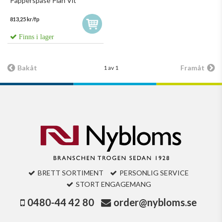
Papperspåse Plan Vit
813,25 kr/fp
Finns i lager
Bakåt
Framåt
1 av 1
BRETT SORTIMENT
PERSONLIG SERVICE
STORT ENGAGEMANG
0480-44 42 80
order@nybloms.se