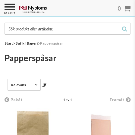
0
MENY
Start
Butik
Bageri
Papperspåsar
Papperspåsar
Relevans
Bakåt
Framåt
1 av 1