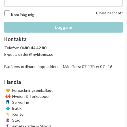
Glömt lösenord?
Kom ihåg mig
Logga in
Kontakta
Telefon:
0480-44 42 80
E-post:
order@nybloms.se
Butikens ordinarie öppettider: Mån-Tors: 07-17Fre: 07 - 16
Handla
Förpackningsemballage
Hygien & Torkpapper
Servering
Butik
Kontor
Städ
Arbetskläder & Skydd