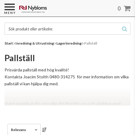
0
MENY
Start
Inredning & Utrustning
Lagerinredning
Pallställ
Pallställ
Prisvärda pallställ med hög kvalité!
Kontakta Joacim Stolth 0480-314275 för mer information om vilka
pallställ vi kan hjälpa dig med.
Inget projekt är för stor eller för litet för oss och vi jobbar med
Läs mer
både nya och begagnade ställage.
Relevans