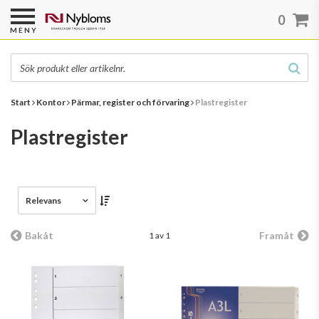
0
MENY
Start
Kontor
Pärmar, register och förvaring
Plastregister
Plastregister
Relevans
Bakåt
Framåt
1 av 1