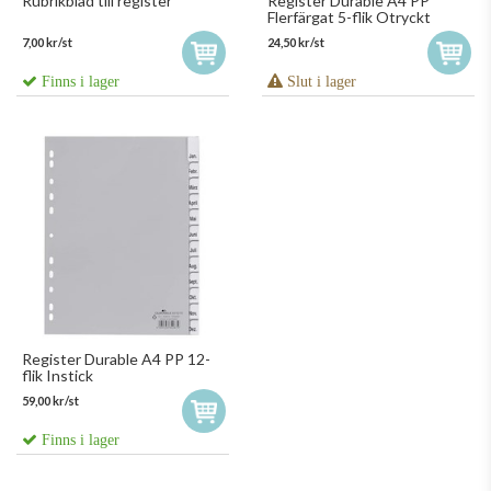
Rubrikblad till register
Register Durable A4 PP
Flerfärgat 5-flik Otryckt
7,00 kr/st
24,50 kr/st
Finns i lager
Slut i lager
Register Durable A4 PP 12-
flik Instick
59,00 kr/st
Finns i lager