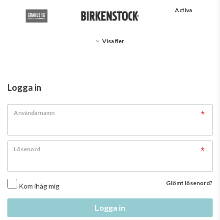
Activa
Visa fler
Logga in
Användarnamn
Lösenord
Glömt lösenord?
Kom ihåg mig
Logga in