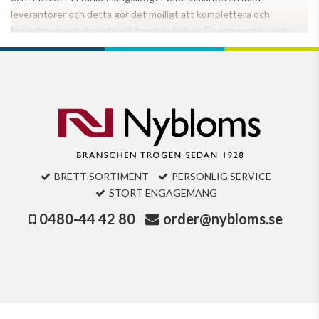
leverantörer och detta gör det möjligt att komplettera och
förändra sin arbetsplats vid framtida behov. En ergonomisk och
Läs mer
genomtänkt arbetsstation är en god investering.
BRETT SORTIMENT
PERSONLIG SERVICE
STORT ENGAGEMANG
0480-44 42 80
order@nybloms.se