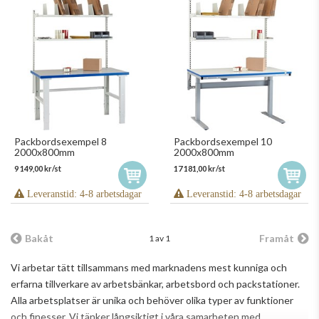
Packbordsexempel 8
Packbordsexempel 10
2000x800mm
2000x800mm
9 149,00 kr/st
17 181,00 kr/st
Leveranstid: 4-8 arbetsdagar
Leveranstid: 4-8 arbetsdagar
Bakåt
Framåt
1 av 1
Vi arbetar tätt tillsammans med marknadens mest kunniga och
erfarna tillverkare av arbetsbänkar, arbetsbord och packstationer.
Alla arbetsplatser är unika och behöver olika typer av funktioner
och finesser. Vi tänker långsiktigt i våra samarbeten med