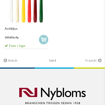
Antikljus
149,00 kr/fp
Finns i lager
Bakåt
Framåt
1 av 1