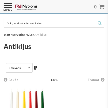
0
MENY
Start
Servering
Ljus
Antikljus
Antikljus
Relevans
Bakåt
Framåt
1 av 1