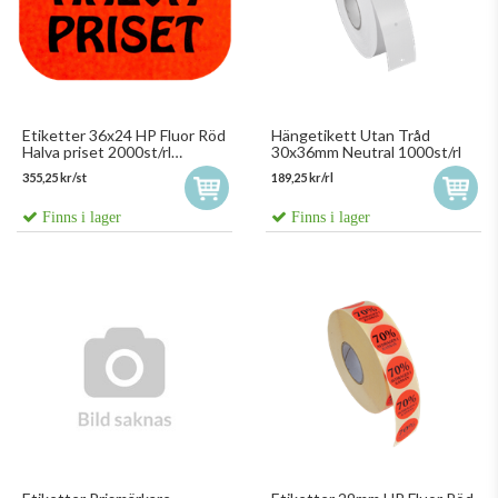
Etiketter 36x24 HP Fluor Röd
Hängetikett Utan Tråd
Halva priset 2000st/rl
30x36mm Neutral 1000st/rl
Etiketter 15786
355,25 kr/st
189,25 kr/rl
Finns i lager
Finns i lager