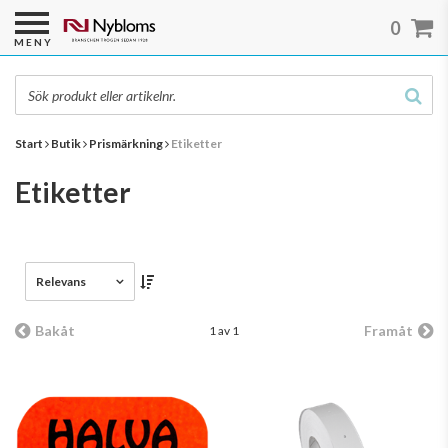
0
MENY
Start
Butik
Prismärkning
Etiketter
Etiketter
Relevans
Bakåt
Framåt
1 av 1