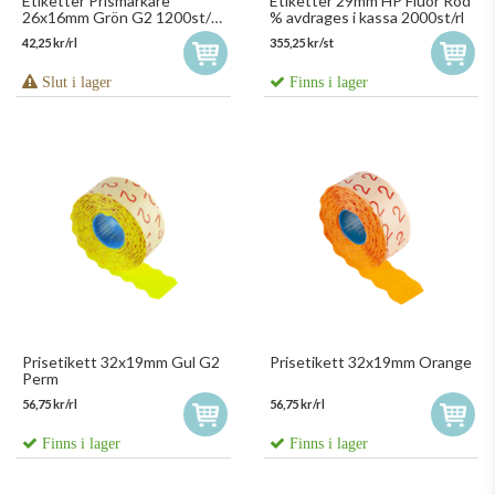
Etiketter Prismärkare
Etiketter 29mm HP Fluor Röd
26x16mm Grön G2 1200st/rl
% avdrages i kassa 2000st/rl
511126
42,25 kr/rl
355,25 kr/st
Slut i lager
Finns i lager
Prisetikett 32x19mm Gul G2
Prisetikett 32x19mm Orange
Perm
56,75 kr/rl
56,75 kr/rl
Finns i lager
Finns i lager