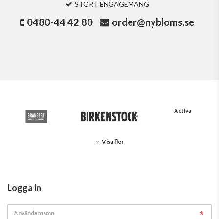
STORT ENGAGEMANG
0480-44 42 80
order@nybloms.se
Activa
Visa fler
Logga in
Användarnamn