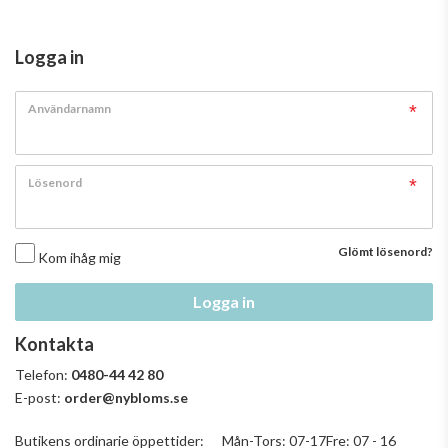
Logga in
Användarnamn
Lösenord
Glömt lösenord?
Kom ihåg mig
Logga in
Kontakta
Telefon:
0480-44 42 80
E-post:
order@nybloms.se
Butikens ordinarie öppettider: Mån-Tors: 07-17Fre: 07 - 16