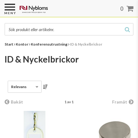
0
MENY
Start
Kontor
Konferensutrustning
ID & Nyckelbrickor
ID & Nyckelbrickor
Relevans
Bakåt
Framåt
1 av 1