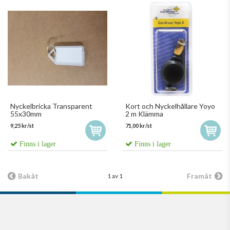
Nyckelbricka Transparent
Kort och Nyckelhållare Yoyo
55x30mm
2 m Klämma
9,25 kr/st
71,00 kr/st
Finns i lager
Finns i lager
Bakåt
Framåt
1 av 1