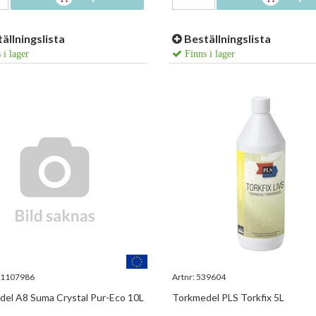
ällningslista
Beställningslista
 i lager
Finns i lager
1107986
Artnr:
539604
el A8 Suma Crystal Pur-Eco 10L
Torkmedel PLS Torkfix 5L