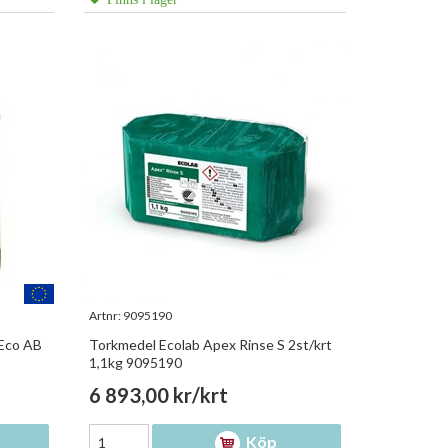
Artnr:
9095190
 Eco AB
Torkmedel Ecolab Apex Rinse S 2st/krt
1,1kg 9095190
6 893,00 kr/krt
Köp