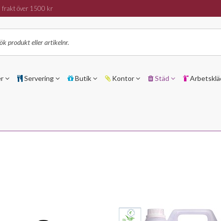
 frakt över 1500 kr
er
Servering
Butik
Kontor
Städ
Arbetsklä