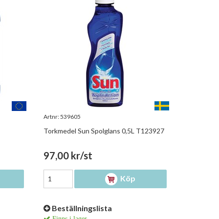
Artnr:
539605
Torkmedel Sun Spolglans 0,5L T123927
97,00 kr/st
Köp
Beställningslista
Finns i lager