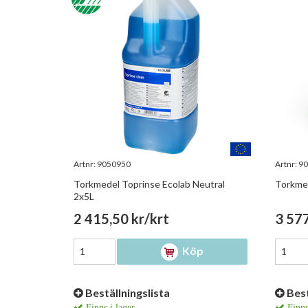
Artnr:
9050950
Artnr:
90
Torkmedel Toprinse Ecolab Neutral
Torkmed
2x5L
2 415,50 kr/krt
3 577
Köp
Beställningslista
Best
Finns i lager
Finns