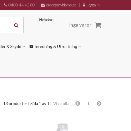
|
0480-44 42 80
|
order@nybloms.se
|
Logga in
Nyheter
Inga varor
der & Skydd
Inredning & Utrustning
13 produkter
| Sida 1 av 1 |
Visa alla
1