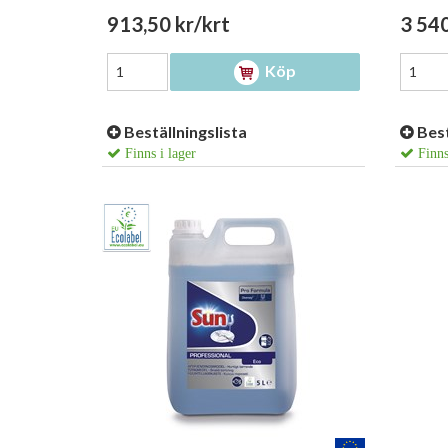
913,50 kr/krt
3 540
Köp
Beställningslista
Best
Finns i lager
Finns