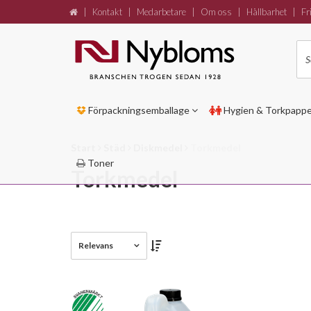
|
Kontakt
|
Medarbetare
|
Om oss
|
Hållbarhet
|
Fri
Förpackningsemballage
Hygien & Torkpapp
Start
Städ
Diskmedel
Torkmedel
Toner
Torkmedel
Relevans