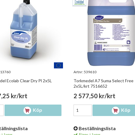
13760
Artnr:
539610
el Ecolab Clear Dry Pl 2x5L
Torkmedel A7 Suma Select Free
2x5L/krt 7516652
,25 kr/krt
2 577,50 kr/krt
Köp
Köp
ällningslista
Beställningslista
 i lager
Finns i lager