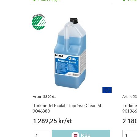
Artnr:
539561
Artnr:
53
Torkmedel Ecolab Toprinse Clean 5L
Torkmed
9046380
901366
1 289,25 kr/st
2 180
Köp