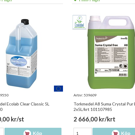
9550
Artnr:
539609
el Ecolab Clear Classic 5L
Torkmedel A8 Suma Crystal Pur
0
2x5L/krt 101107985
,00 kr/st
2 666,00 kr/krt
Köp
Köp