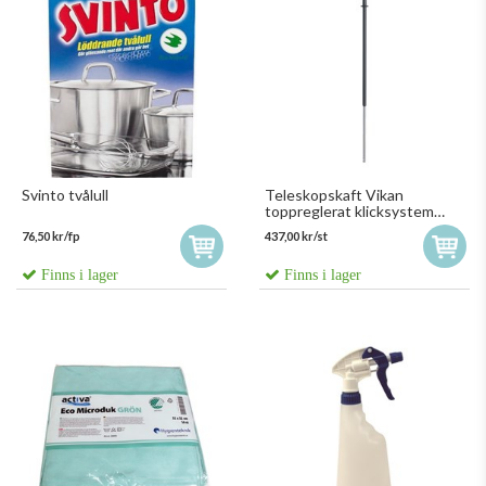
Svinto tvålull
Teleskopskaft Vikan
toppreglerat klicksystem
aluminium Grå
76,50 kr/fp
437,00 kr/st
Finns i lager
Finns i lager