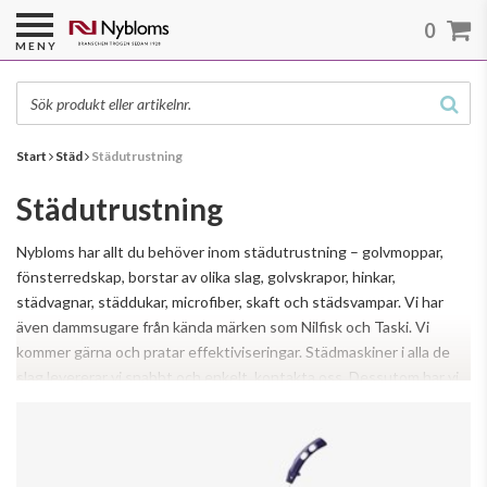
0
MENY
Start
Städ
Städutrustning
Städutrustning
Nybloms har allt du behöver inom städutrustning – golvmoppar,
fönsterredskap, borstar av olika slag, golvskrapor, hinkar,
städvagnar, städdukar, microfiber, skaft och städsvampar. Vi har
även dammsugare från kända märken som Nilfisk och Taski. Vi
kommer gärna och pratar effektiviseringar. Städmaskiner i alla de
slag levererar vi snabbt och enkelt, kontakta oss. Dessutom har vi
Läs mer
både manuella och batteridrivna sopmaskiner som snabbt plockar
upp damm och smuts. Vi säljer vagnar för städ, svabb och servering
samt skaft och stativ tillsammans med olika moppar och skrapor.