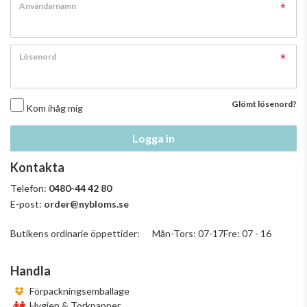
Användarnamn
Lösenord
Glömt lösenord?
Kom ihåg mig
Logga in
Kontakta
Telefon:
0480-44 42 80
E-post:
order@nybloms.se
Butikens ordinarie öppettider: Mån-Tors: 07-17Fre: 07 - 16
Handla
Förpackningsemballage
Hygien & Torkpapper