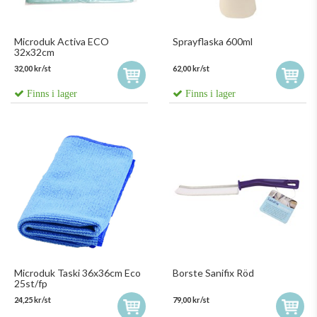
Microduk Activa ECO
Sprayflaska 600ml
32x32cm
32,00 kr/st
62,00 kr/st
Finns i lager
Finns i lager
Microduk Taski 36x36cm Eco
Borste Sanifix Röd
25st/fp
24,25 kr/st
79,00 kr/st