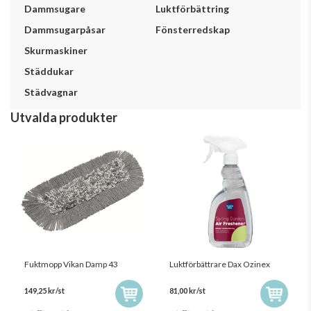
Dammsugare
Luktförbättring
Dammsugarpåsar
Fönsterredskap
Skurmaskiner
Städdukar
Städvagnar
Utvalda produkter
Fuktmopp Vikan Damp 43
Luktförbättrare Dax Ozinex
149,25 kr/st
81,00 kr/st