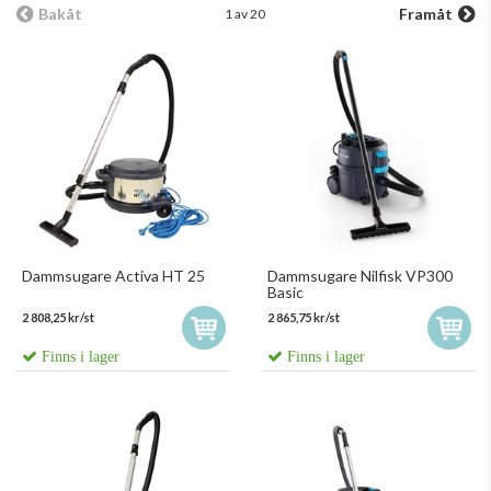
Bakåt
Framåt
1 av 20
Dammsugare Activa HT 25
Dammsugare Nilfisk VP300
Basic
2 808,25 kr/st
2 865,75 kr/st
Finns i lager
Finns i lager