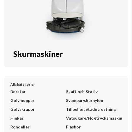
Skurmaskiner
Alla kategorier
Borstar
Skaft och Stativ
Golvmoppar
Svampar/skurnylon
Golvskrapor
Tillbehör, Städutrustning
Hinkar
Våtsugare/Högtrycksmaskiner
Rondeller
Flaskor