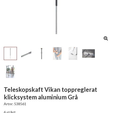
Teleskopskaft Vikan toppreglerat
klicksystem aluminium Grå
Artnr:
538561
6 st/krt