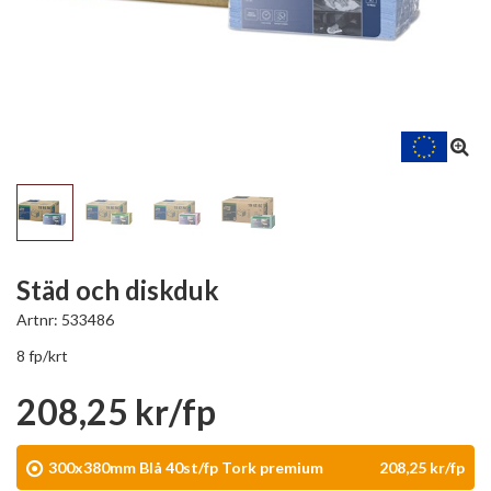
Städ och diskduk
Artnr:
533486
8 fp/krt
208,25 kr/fp
300x380mm Blå 40st/fp Tork premium
208,25 kr/fp