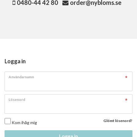
0480-44 42 80
order@nybloms.se
Logga in
Användarnamn
Lösenord
Glömt lösenord?
Kom ihåg mig
Logga in