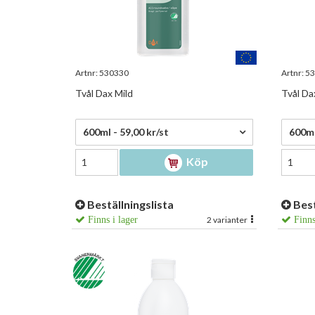
Artnr:
530330
Artnr:
53
Tvål Dax Mild
Tvål Da
59,00 kr/st
41,00
600ml - 59,00 kr/st
600ml
Köp
Beställningslista
Best
Finns i lager
2 varianter
Finns