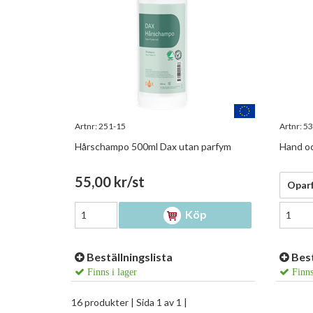
Artnr:
251-15
Artnr:
53
Hårschampo 500ml Dax utan parfym
Hand o
55,00 kr/st
36,00
Oparf
Köp
Beställningslista
Best
Finns i lager
Finns
16 produkter
| Sida 1 av 1 |