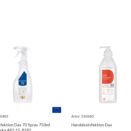
0403
Artnr:
530380
fektion Dax 70 Spray 750ml
Handdesinfektion Dax
aska 492-15, 8182