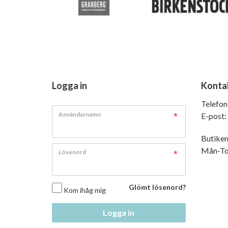
Logga in
Konta
Telefon
Användarnamn
E-post:
Butiken
Mån-Tor
Lösenord
Glömt lösenord?
Kom ihåg mig
Logga in