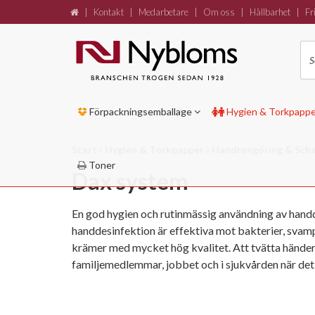
|
Kontakt
|
Medarbetare
|
Om oss
|
Hållbarhet
|
Fri
Förpackningsemballage
Hygien & Torkpapp
Start
Hygien & Torkpapper
Handrengöring & Sc
Toner
Dax system
En god hygien och rutinmässig användning av handd
handdesinfektion är effektiva mot bakterier, svampa
krämer med mycket hög kvalitet. Att tvätta händern
familjemedlemmar, jobbet och i sjukvården när det 