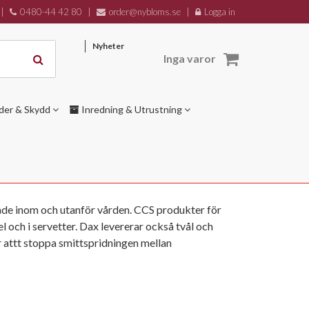
|
0480-44 42 80
|
order@nybloms.se
|
Logga in
Nyheter
Inga varor
der & Skydd
Inredning & Utrustning
åde inom och utanför vården. CCS produkter för
l och i servetter. Dax levererar också tvål och
r attt stoppa smittspridningen mellan