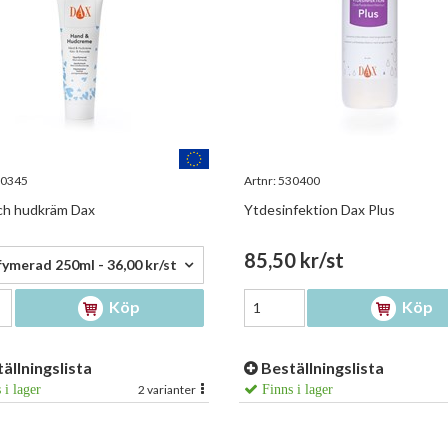
0345
Artnr:
530400
ch hudkräm Dax
Ytdesinfektion Dax Plus
 kr/st
85,50 kr/st
ymerad 250ml - 36,00 kr/st
Köp
Köp
ällningslista
Beställningslista
 i lager
2 varianter
Finns i lager