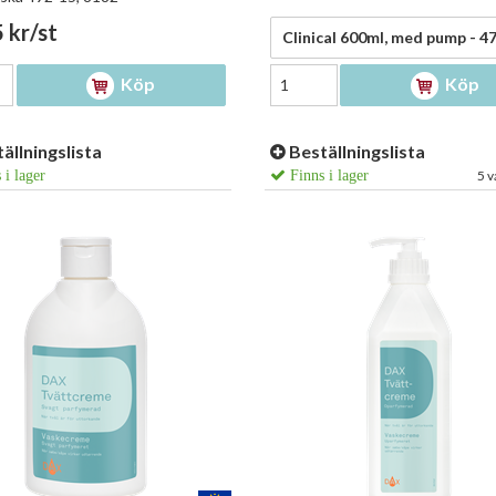
 kr/st
47,00 kr/st
Köp
Köp
ällningslista
Beställningslista
 i lager
Finns i lager
5 v