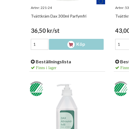
Artnr:
221-24
Artnr:
53
Tvättkräm Dax 300ml Parfymfri
Tvättk
36,50 kr/st
43,00
Köp
Beställningslista
Best
Finns i lager
Finns