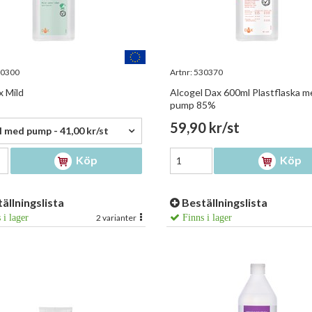
0300
Artnr:
530370
x Mild
Alcogel Dax 600ml Plastflaska m
pump 85%
 kr/st
59,90 kr/st
 med pump - 41,00 kr/st
Köp
Köp
ällningslista
Beställningslista
 i lager
2 varianter
Finns i lager