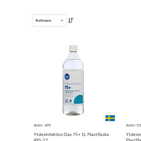
Relevans
Artnr:
495
Artnr:
53
Ytdesinfektion Dax 75+ 1L Plastflaska
Ytdesin
495-12
Plastfl