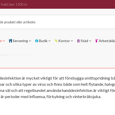
 frakt över 1500 kr
er
Servering
Butik
Kontor
Städ
Arbetsklä
hampo
Dax system
esinfektion är mycket viktigt för att förebygga smittspridning b
r och olika typer av virus och finns både som helt flytande, halvge
a väl och att regelbundet använda handdesinfektion är viktigt fö
är perioder med influensa, förkylning och vinterkräksjuka.