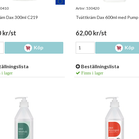
0410
Artnr:
530420
räm Dax 300ml C219
Tvättkräm Dax 600ml med Pump
 kr/st
62,00 kr/st
Köp
Köp
ällningslista
Beställningslista
 i lager
Finns i lager