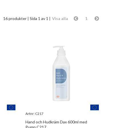
16 produkter
| Sida 1 av 1 |
Visa alla
1
Artnr:
C217
Hand och Hudkräm Dax 600ml med
Pump C217