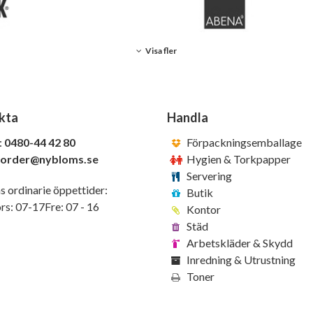
Visa fler
kta
Handla
:
0480-44 42 80
Förpackningsemballage
order@nybloms.se
Hygien & Torkpapper
Servering
s ordinarie öppettider:
Butik
s: 07-17Fre: 07 - 16
Kontor
Städ
Arbetskläder & Skydd
Inredning & Utrustning
Toner