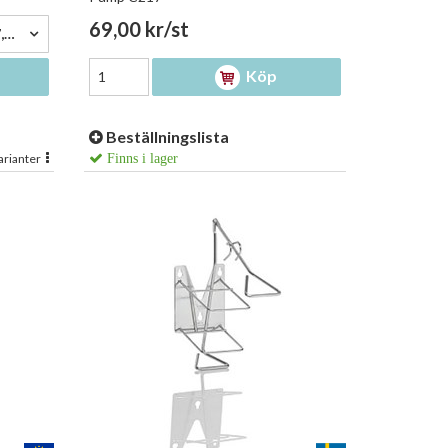
69,00 kr/st
Clinical 600ml, med pump - 47,00 kr/st
Köp
Beställningslista
arianter
Finns i lager