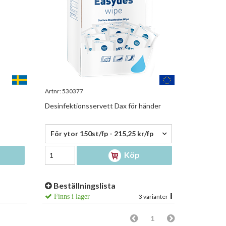
Artnr:
530377
Desinfektionsservett Dax för händer
215,25 kr/fp
För ytor 150st/fp - 215,25 kr/fp
Köp
Beställningslista
Finns i lager
3 varianter
1