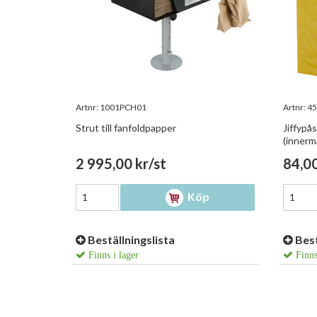
Artnr:
1001PCH01
Artnr:
45
Strut till fanfoldpapper
Jiffypå
(innerm
2 995,00 kr/st
84,00
Köp
Beställningslista
Best
Finns i lager
Finns