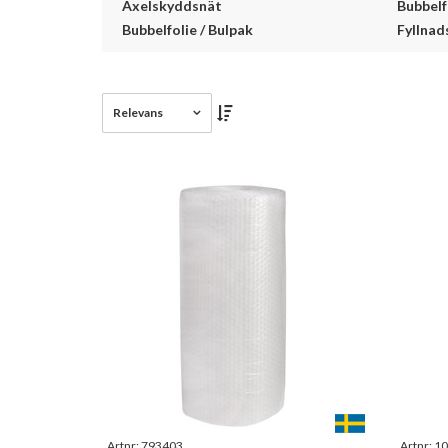
Axelskyddsnät
Bubbelf
Bubbelfolie / Bulpak
Fyllnad
Relevans
Artnr:
793403
Artnr:
10