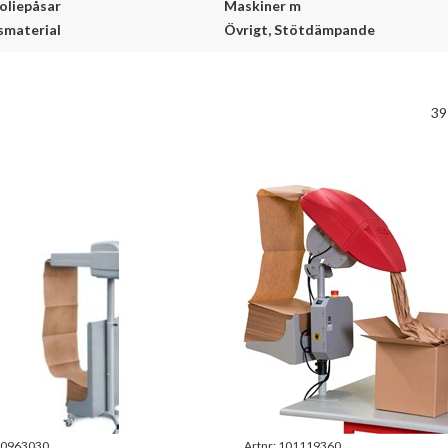
oliepåsar
Maskiner m
smaterial
Övrigt, Stötdämpande
39
0963030
Artnr:
101119360