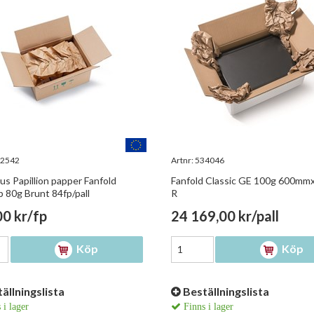
2542
Artnr:
534046
us Papillion papper Fanfold
Fanfold Classic GE 100g 600m
 80g Brunt 84fp/pall
R
0 kr/fp
24 169,00 kr/pall
Köp
Köp
ällningslista
Beställningslista
 i lager
Finns i lager