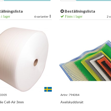
ällningslista
Beställningslista
 i lager
6 varianter
Finns i lager
2 v
3305
Artnr:
794384
ie Cell-Air 3mm
Axelskyddsnät