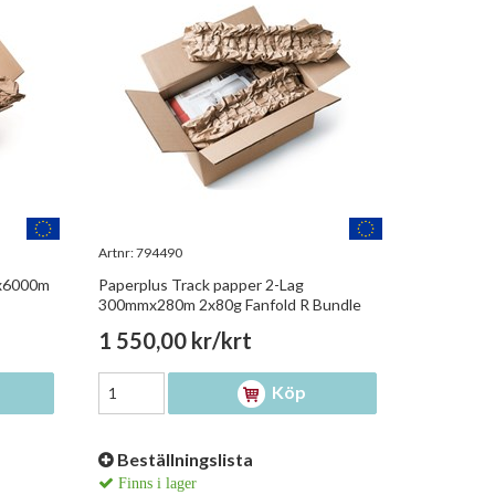
Artnr:
794490
mx6000m
Paperplus Track papper 2-Lag
300mmx280m 2x80g Fanfold R Bundle
1 550,00 kr/krt
Köp
Beställningslista
Finns i lager