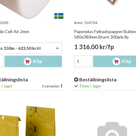
3205
Artnr:
533704
ie Cell-Air 2mm
Paperplus Fyllnadspapper Bubbe
580x380mm Brunt 300ark/fp
0 kr/rl
1 316,00 kr/fp
x 150m - 623,50 kr/rl
Köp
Köp
ällningslista
Beställningslista
 i lager
5 varianter
Finns i lager