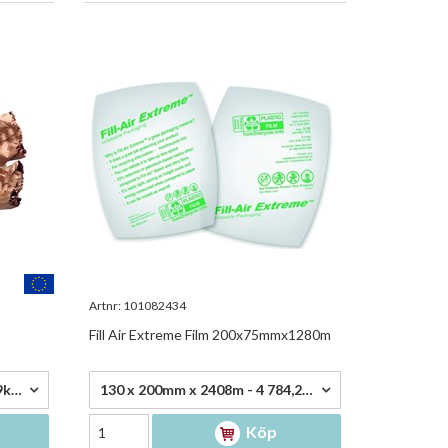
Artnr:
101082434
Fill Air Extreme Film 200x75mmx1280m
4 784,25 kr/rl
740mmx390m 2-lag 50/50g 29kg/rl - 2 064,75 kr/rl
130 x 200mm x 2408m - 4 784,25 kr/rl
Köp