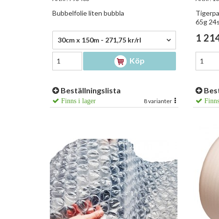
Bubbelfolie liten bubbla
Tigerp
65g 24s
271,75 kr/rl
1 214
30cm x 150m - 271,75 kr/rl
Köp
Beställningslista
Best
Finns i lager
8 varianter
Finns