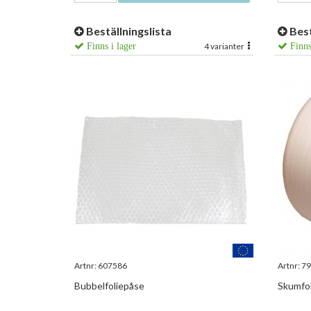
Beställningslista
Best
Finns i lager
4 varianter
Finns
Artnr:
607586
Artnr:
79
Bubbelfoliepåse
Skumfol