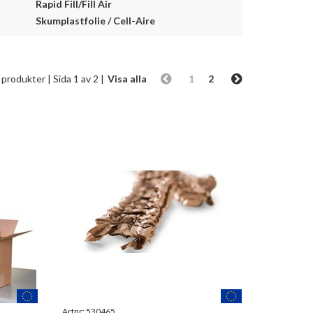
Rapid Fill/Fill Air
Skumplastfolie / Cell-Aire
 produkter
| Sida 1 av 2 |
Visa alla
1
2
Artnr:
530465