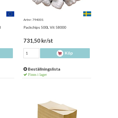
Artnr:
794001
l
Packchips 500L Vit 58000
731,50 kr/st
Köp
Beställningslista
Finns i lager