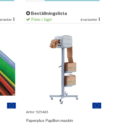
Beställningslista
arianter
Finns i lager
6 varianter
Artnr:
525465
Paperplus Papillon maskin