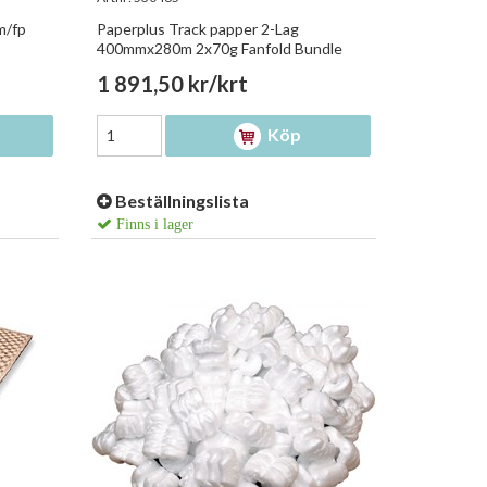
m/fp
Paperplus Track papper 2-Lag
400mmx280m 2x70g Fanfold Bundle
1 891,50 kr/krt
Köp
Beställningslista
Finns i lager