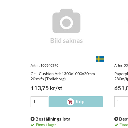
Artnr:
100840390
Artnr:
53
Cell-Cushion Ark 1300x1000x20mm
Paperpl
20st/fp (Trelleborg)
280m/fp
113,75 kr/st
651,0
Köp
Beställningslista
Best
Finns i lager
Finns