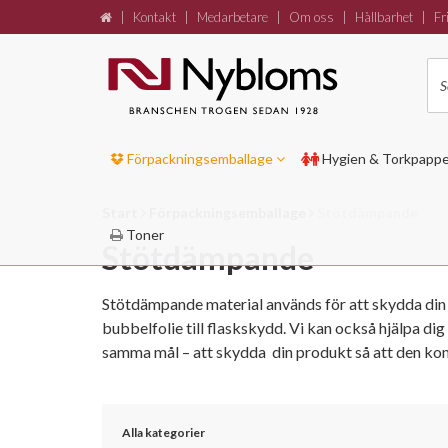
|
Kontakt
|
Medarbetare
|
Om oss
|
Hållbarhet
|
Fri
Förpackningsemballage
Hygien & Torkpapp
Start
Förpackningsemballage
Stötdämpande
Toner
Stötdämpande
Stötdämpande material används för att skydda din pr
bubbelfolie till flaskskydd. Vi kan också hjälpa d
samma mål – att skydda din produkt så att den ko
Alla kategorier