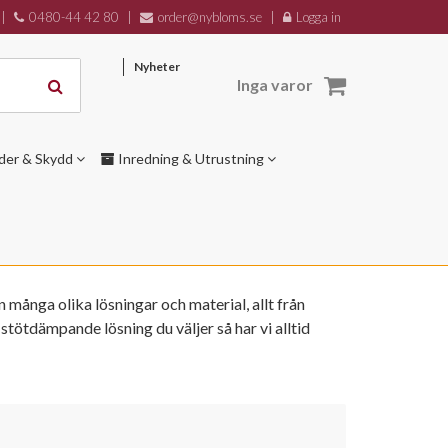
|
0480-44 42 80
|
order@nybloms.se
|
Logga in
Nyheter
Inga varor
der & Skydd
Inredning & Utrustning
 många olika lösningar och material, allt från
tötdämpande lösning du väljer så har vi alltid