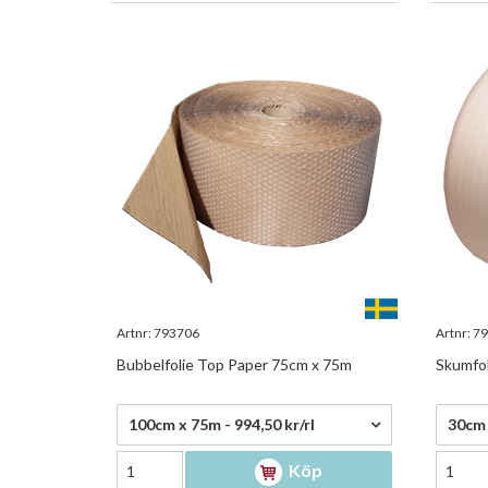
Artnr:
793706
Artnr:
79
Bubbelfolie Top Paper 75cm x 75m
Skumfol
994,50 kr/rl
351,0
100cm x 75m - 994,50 kr/rl
30cm 
Köp