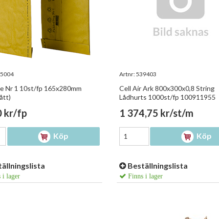
5004
Artnr:
539403
se Nr 1 10st/fp 165x280mm
Cell Air Ark 800x300x0,8 String
ått)
Lådhurts 1000st/fp 100911955
 kr/fp
1 374,75 kr/st/m
Köp
Köp
ällningslista
Beställningslista
 i lager
Finns i lager