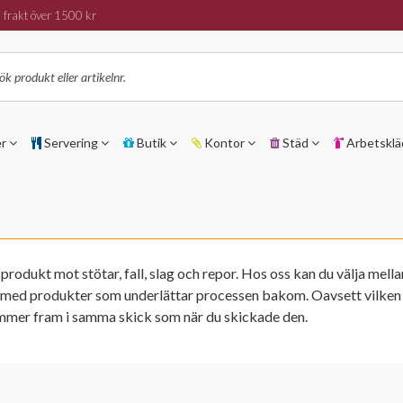
 frakt över 1500 kr
er
Servering
Butik
Kontor
Städ
Arbetsklä
odukt mot stötar, fall, slag och repor. Hos oss kan du välja mellan
ig med produkter som underlättar processen bakom. Oavsett vilken s
mmer fram i samma skick som när du skickade den.