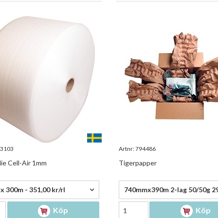
3103
Artnr:
794486
ie Cell-Air 1mm
Tigerpapper
0 kr/rl
2 064,75 kr/rl
x 300m - 351,00 kr/rl
Köp
Köp