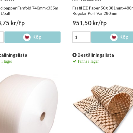
ad papper Fanfold 740mmx335m
Fasfil EZ Paper 50g 381mmx488
t/pall
Regular Perf Var 280mm
,75 kr/fp
951,50 kr/fp
Köp
Köp
ällningslista
Beställningslista
 i lager
Finns i lager