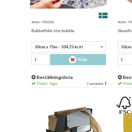
Artnr:
793503
Artnr:
79
Bubbelfolie stor bubbla
Skumfol
334,75 kr/rl
623,5
30cm x 75m - 334,75 kr/rl
50cm 
Köp
Beställningslista
Best
Finns i lager
7 varianter
Finns