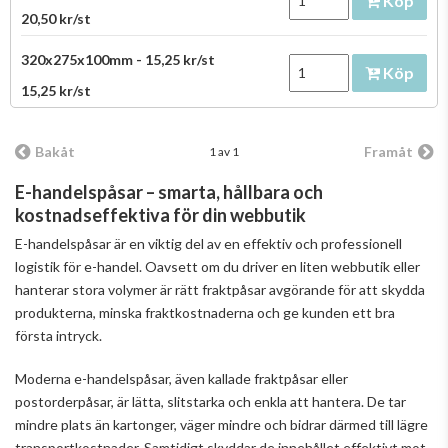
Köp
20,50 kr/st
320x275x100mm - 15,25 kr/st
Köp
15,25 kr/st
Bakåt
Framåt
1 av 1
E-handelspåsar – smarta, hållbara och
kostnadseffektiva för din webbutik
E-handelspåsar är en viktig del av en effektiv och professionell
logistik för e-handel. Oavsett om du driver en liten webbutik eller
hanterar stora volymer är rätt fraktpåsar avgörande för att skydda
produkterna, minska fraktkostnaderna och ge kunden ett bra
första intryck.
Moderna e-handelspåsar, även kallade fraktpåsar eller
postorderpåsar, är lätta, slitstarka och enkla att hantera. De tar
mindre plats än kartonger, väger mindre och bidrar därmed till lägre
transportkostnader. Samtidigt skyddar de innehållet effektivt mot