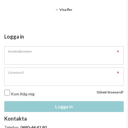
Visa fler
Logga in
Användarnamn
Lösenord
Glömt lösenord?
Kom ihåg mig
Logga in
Kontakta
Telefon:
0480-44 42 80