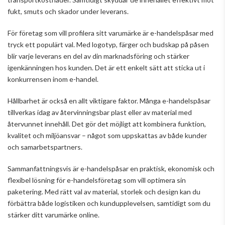
fukt, smuts och skador under leverans.
För företag som vill profilera sitt varumärke är e-handelspåsar med
tryck ett populärt val. Med logotyp, färger och budskap på påsen
blir varje leverans en del av din marknadsföring och stärker
igenkänningen hos kunden. Det är ett enkelt sätt att sticka ut i
konkurrensen inom e-handel.
Hållbarhet är också en allt viktigare faktor. Många e-handelspåsar
tillverkas idag av återvinningsbar plast eller av material med
återvunnet innehåll. Det gör det möjligt att kombinera funktion,
kvalitet och miljöansvar – något som uppskattas av både kunder
och samarbetspartners.
Sammanfattningsvis är e-handelspåsar en praktisk, ekonomisk och
flexibel lösning för e-handelsföretag som vill optimera sin
paketering. Med rätt val av material, storlek och design kan du
förbättra både logistiken och kundupplevelsen, samtidigt som du
stärker ditt varumärke online.