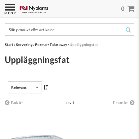
0
MENY
Start
Servering
Formar/Take away
Uppläggningsfat
Uppläggningsfat
Relevans
Bakåt
Framåt
1 av 1