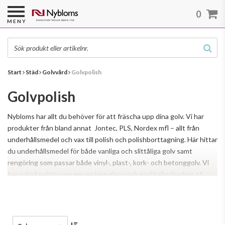
0
MENY
Start
Städ
Golvvård
Golvpolish
Golvpolish
Nybloms har allt du behöver för att fräscha upp dina golv. Vi har
produkter från bland annat Jontec, PLS, Nordex mfl – allt från
underhållsmedel och vax till polish och polishborttagning. Här hittar
du underhållsmedel för både vanliga och slittåliga golv samt
rengöring som passar både vinyl-, plast-, kork- och betonggolv. Vi
har också polish som ger en hög glans och god halksäkerhet på
Läs mer
samma gång.
Läs mer