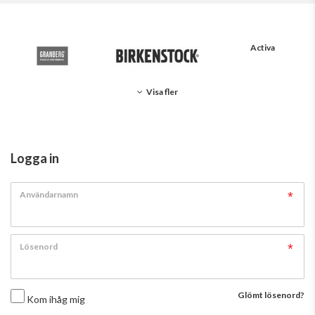
Activa
Visa fler
Logga in
Användarnamn
Lösenord
Glömt lösenord?
Kom ihåg mig