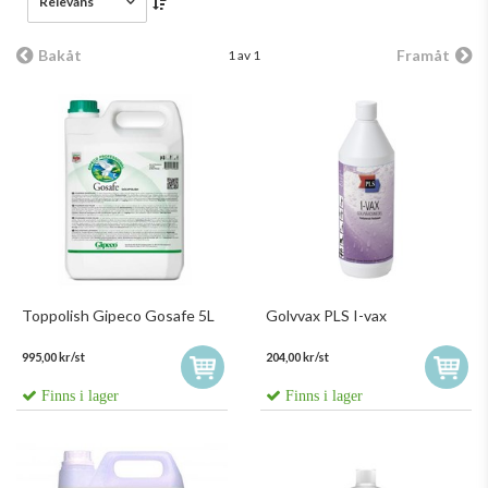
Relevans
Bakåt
Framåt
1 av 1
Toppolish Gipeco Gosafe 5L
Golvvax PLS I-vax
995,00 kr/st
204,00 kr/st
Finns i lager
Finns i lager