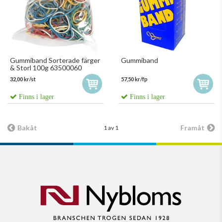
Gummiband Sorterade färger
Gummiband
& Storl 100g 63500060
32,00 kr/st
57,50 kr/fp
Finns i lager
Finns i lager
Bakåt
Framåt
1 av 1