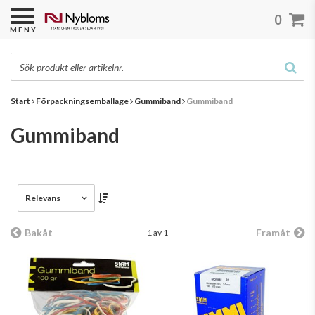
0
MENY
Start
Förpackningsemballage
Gummiband
Gummiband
Gummiband
Relevans
Bakåt
Framåt
1 av 1