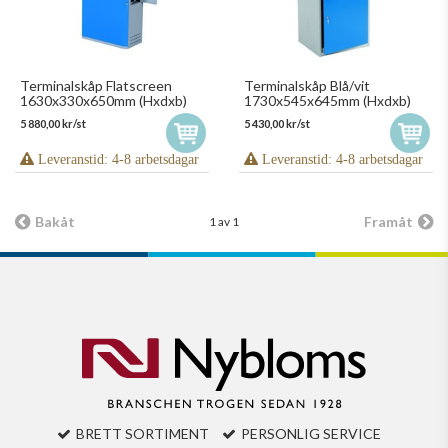
Terminalskåp Flatscreen
Terminalskåp Blå/vit
1630x330x650mm (Hxdxb)
1730x545x645mm (Hxdxb)
5 880,00 kr/st
5 430,00 kr/st
Leveranstid: 4-8 arbetsdagar
Leveranstid: 4-8 arbetsdagar
Bakåt
Framåt
1 av 1
BRETT SORTIMENT
PERSONLIG SERVICE