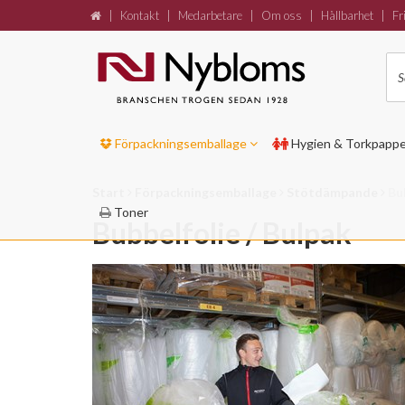
|
Kontakt
|
Medarbetare
|
Om oss
|
Hållbarhet
|
Fri
Förpackningsemballage
Hygien & Torkpapp
Start
Förpackningsemballage
Stötdämpande
Bu
Toner
Bubbelfolie / Bulpak