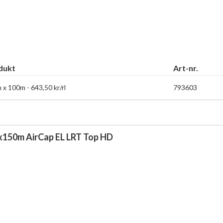
dukt
Art-nr.
 x 100m - 643,50 kr/rl
793603
x150m AirCap EL LRT Top HD