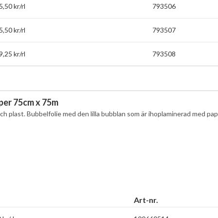
,50 kr/rl
793506
,50 kr/rl
793507
,25 kr/rl
793508
per 75cm x 75m
ch plast. Bubbelfolie med den lilla bubblan som är ihoplaminerad med pa
Art-nr.