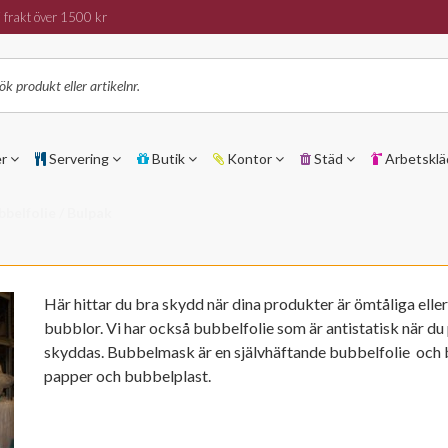
 frakt över 1500 kr
er
Servering
Butik
Kontor
Städ
Arbetsklä
bbelfolie / Bulpak
Här hittar du bra skydd när dina produkter är ömtåliga elle
bubblor. Vi har också bubbelfolie som är antistatisk när d
skyddas. Bubbelmask är en självhäftande bubbelfolie och 
papper och bubbelplast.