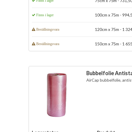
75cm x 75m - 731,50 
Finns i lager
100cm x 75m - 994,50
Finns i lager
120cm x 75m - 1 324,
Beställningsvara
150cm x 75m - 1 655,
Beställningsvara
Bubbelfolie Antista
AirCap bubbelfolie, anti