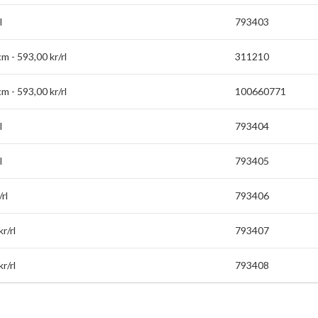
l
793403
m - 593,00 kr/rl
311210
m - 593,00 kr/rl
100660771
l
793404
l
793405
rl
793406
r/rl
793407
r/rl
793408