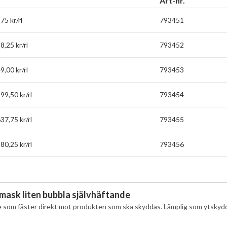
Art-nr.
75 kr/rl
793451
,25 kr/rl
793452
,00 kr/rl
793453
99,50 kr/rl
793454
37,75 kr/rl
793455
80,25 kr/rl
793456
mask liten bubbla självhäftande
e som fäster direkt mot produkten som ska skyddas. Lämplig som ytskyd