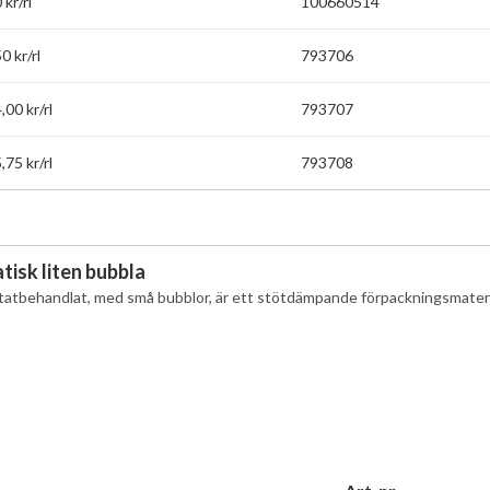
kr/rl
100660514
 kr/rl
793706
00 kr/rl
793707
75 kr/rl
793708
tisk liten bubbla
statbehandlat, med små bubblor, är ett stötdämpande förpackningsmateria