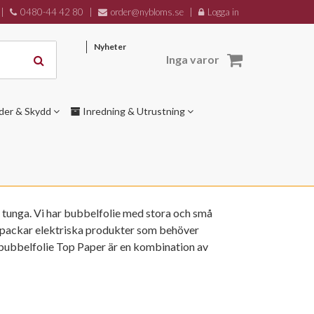
|
0480-44 42 80
|
order@nybloms.se
|
Logga in
Nyheter
Inga varor
der & Skydd
Inredning & Utrustning
r tunga. Vi har bubbelfolie med stora och små
u packar elektriska produkter som behöver
bubbelfolie Top Paper är en kombination av