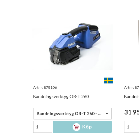
Artnr:
878106
Artnr:
87
Bandningsverktyg OR-T 260
Bandnin
56 500,00 kr/st
31 95
Bandningsverktyg OR-T 260 - 56 500,00 kr/st
Köp