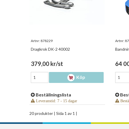
Artnr:
878229
Artnr:
87
Dragkrok DK-2 40002
Bandni
379,00 kr/st
64 00
Köp
Beställningslista
Best
Leveranstid: 7 - 15 dagar
Bestä
20 produkter
| Sida 1 av 1 |