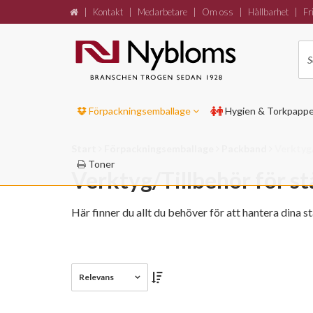
|
Kontakt
|
Medarbetare
|
Om oss
|
Hållbarhet
|
Fri
Förpackningsemballage
Hygien & Torkpapp
Start
Förpackningsemballage
Packband
Verktyg/
Toner
Verktyg/Tillbehör för s
Här finner du allt du behöver för att hantera dina 
Relevans