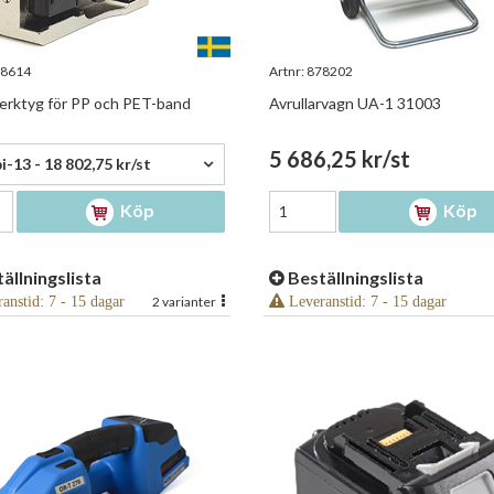
8614
Artnr:
878202
rktyg för PP och PET-band
Avrullarvagn UA-1 31003
2,75 kr/st
5 686,25 kr/st
-13 - 18 802,75 kr/st
Köp
Köp
ällningslista
Beställningslista
anstid: 7 - 15 dagar
2 varianter
Leveranstid: 7 - 15 dagar