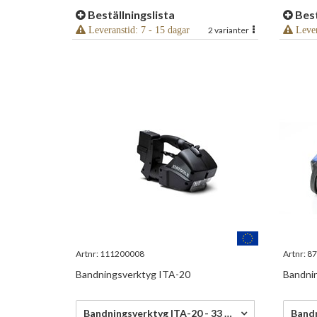
Beställningslista
Best
Leveranstid: 7 - 15 dagar
2 varianter
Lever
Artnr:
111200008
Artnr:
87
Bandningsverktyg ITA-20
Bandni
33 591,50 kr/st
52 63
Bandningsverktyg ITA-20 - 33 591,50 kr/st