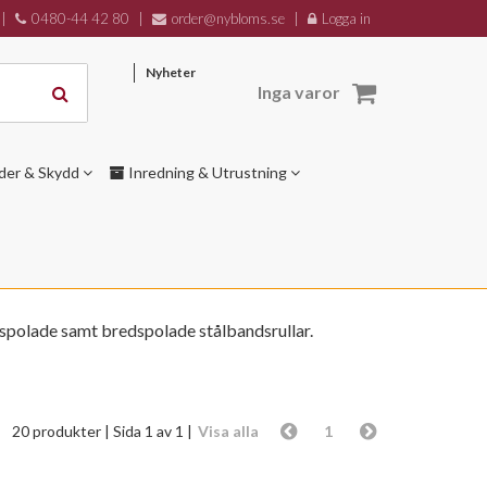
|
0480-44 42 80
|
order@nybloms.se
|
Logga in
Nyheter
Inga varor
der & Skydd
Inredning & Utrustning
elspolade samt bredspolade stålbandsrullar.
20 produkter
| Sida 1 av 1 |
Visa alla
1