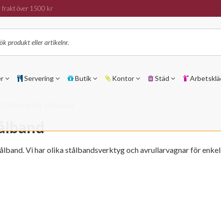
 frakt över 1500 kr
er
Servering
Butik
Kontor
Städ
Arbetsklä
Tillbehör för stålband
tålband
stålband. Vi har olika stålbandsverktyg och avrullarvagnar för enk