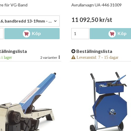
re för VG-Band
Avrullarvagn UA-446 31009
,75 kr/st
11 092,50 kr/st
ST-116, bandbredd 13-19mm - 1 720,75 kr/st
Köp
Köp
ällningslista
Beställningslista
 i lager
2 varianter
Leveranstid: 7 - 15 dagar