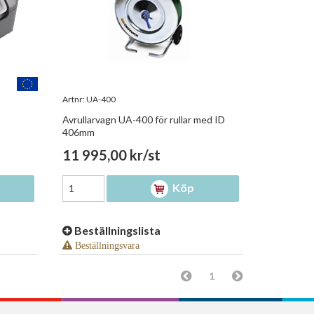
Artnr:
UA-400
Avrullarvagn UA-400 för rullar med ID
406mm
11 995,00 kr/st
Köp
Beställningslista
Beställningsvara
1