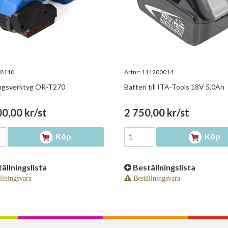
8110
Artnr:
111200014
ngsverktyg OR-T270
Batteri till ITA-Tools 18V 5,0Ah
0,00 kr/st
2 750,00 kr/st
Köp
Köp
ällningslista
Beställningslista
llningsvara
Beställningsvara