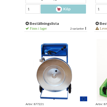
Köp
Beställningslista
Best
Finns i lager
2 varianter
Lever
Artnr:
877221
Artnr:
87