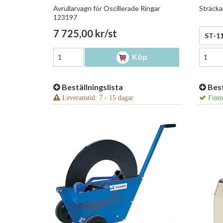
Avrullarvagn för Oscillerade Ringar
Sträcka
123197
7 725,00 kr/st
1 720
Köp
Beställningslista
Best
Leveranstid: 7 - 15 dagar
Finns