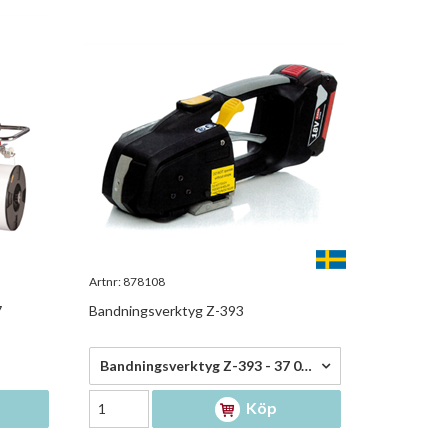
Artnr:
878108
7
Bandningsverktyg Z-393
37 030,00 kr/st
Bandningsverktyg Z-393 - 37 030,00 kr/st
Köp