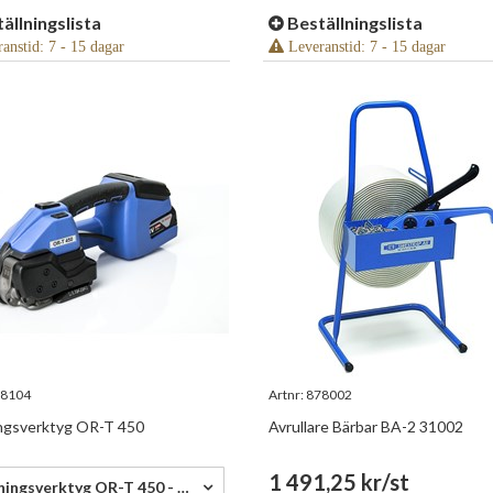
ällningslista
Beställningslista
anstid: 7 - 15 dagar
Leveranstid: 7 - 15 dagar
8104
Artnr:
878002
ngsverktyg OR-T 450
Avrullare Bärbar BA-2 31002
9,00 kr/st
1 491,25 kr/st
Bandningsverktyg OR-T 450 - 52 639,00 kr/st