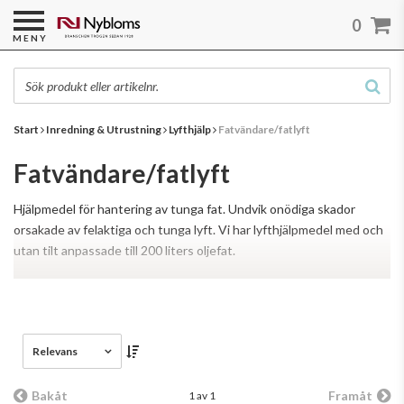
0
MENY
Start
Inredning & Utrustning
Lyfthjälp
Fatvändare/fatlyft
Fatvändare/fatlyft
Hjälpmedel för hantering av tunga fat. Undvik onödiga skador
orsakade av felaktiga och tunga lyft. Vi har lyfthjälpmedel med och
utan tilt anpassade till 200 liters oljefat.
Läs mer
Relevans
Bakåt
Framåt
1 av 1