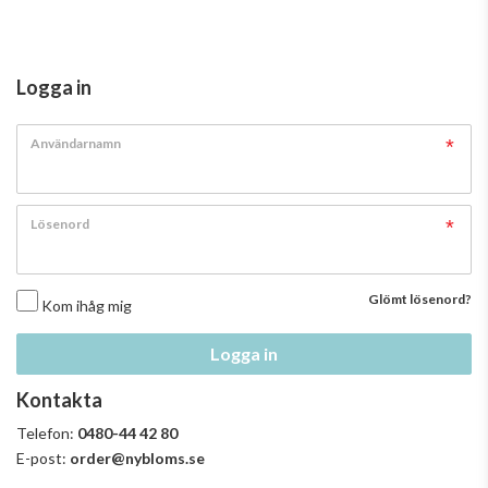
Logga in
Användarnamn
Lösenord
Glömt lösenord?
Kom ihåg mig
Logga in
Kontakta
Telefon:
0480-44 42 80
E-post:
order@nybloms.se