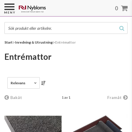
0
MENY
Start
Inredning & Utrustning
Entrémattor
Entrémattor
Relevans
Bakåt
Framåt
1 av 1