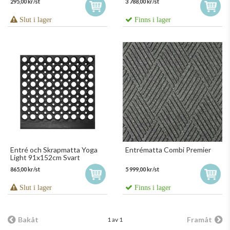
295,00 kr/st
3 788,00 kr/st
Slut i lager
Finns i lager
Entré och Skrapmatta Yoga
Entrématta Combi Premier
Light 91x152cm Svart
865,00 kr/st
5 999,00 kr/st
Slut i lager
Finns i lager
Bakåt
Framåt
1 av 1