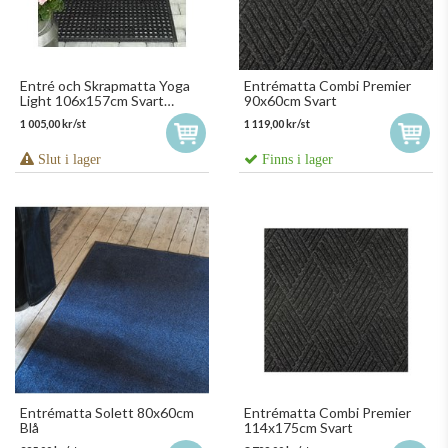
Entré och Skrapmatta Yoga
Entrématta Combi Premier
Light 106x157cm Svart
90x60cm Svart
348021
1 005,00 kr/st
1 119,00 kr/st
Slut i lager
Finns i lager
Entrématta Solett 80x60cm
Entrématta Combi Premier
Blå
114x175cm Svart