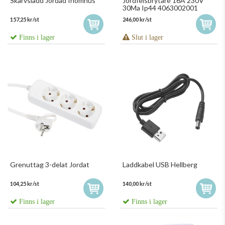
Skarvsladd Jordad Inomhus
Jordfelsbrytare 16A 230V
30Ma Ip44 4063002001
157,25 kr/st
246,00 kr/st
Finns i lager
Slut i lager
Grenuttag 3-delat Jordat
Laddkabel USB Hellberg
104,25 kr/st
140,00 kr/st
Finns i lager
Finns i lager