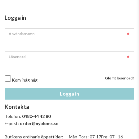
Logga in
Användarnamn
Lösenord
Glömt lösenord?
Kom ihåg mig
Logga in
Kontakta
Telefon:
0480-44 42 80
E-post:
order@nybloms.se
Butikens ordinarie öppettider: Mån-Tors: 07-17Fre: 07 - 16