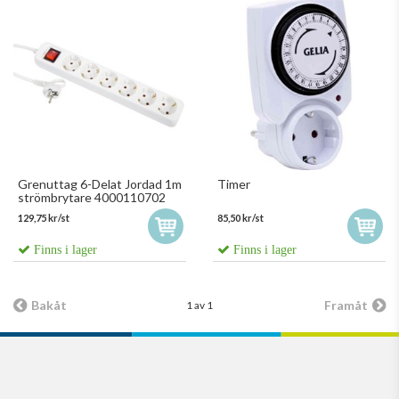
Grenuttag 6-Delat Jordad 1m
Timer
strömbrytare 4000110702
129,75 kr/st
85,50 kr/st
Finns i lager
Finns i lager
Bakåt
Framåt
1 av 1